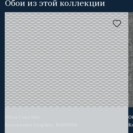
Обои из этой коллекции
Обои Casa Mia
О
Коллекция Graphite, RM90100
К