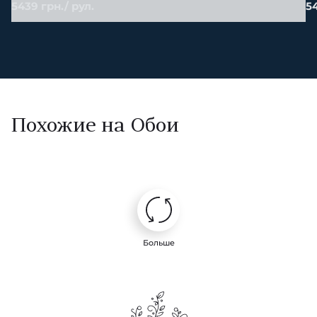
5439 грн./ рул.
54
Похожие на Обои
Больше