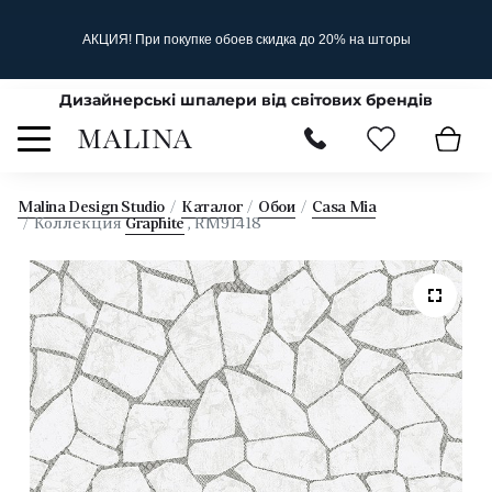
АКЦИЯ! При покупке обоев скидка до 20% на шторы
Дизайнерські шпалери від світових брендів
Malina Design Studio
Каталог
Обои
Casa Mia
Коллекция
Graphite
, RM91418