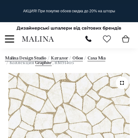
АКЦИЯ! При покупке обоев скидка до 20% на шторы
Дизайнерські шпалери від світових брендів
Malina Design Studio
Каталог
Обои
Casa Mia
Коллекция
Graphite
, RM91405