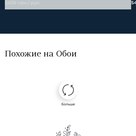
5439 грн./ рул.
54
Похожие на Обои
Больше