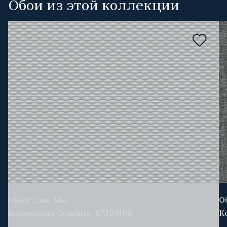
Обои из этой коллекции
Обои Casa Mia
О
Коллекция Graphite, RM90100
К