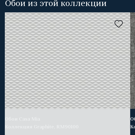
Обои из этой коллекции
Обои Casa Mia
О
Коллекция Graphite, RM90100
К