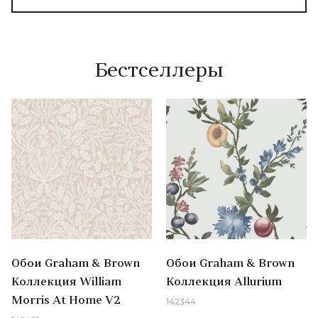
бизнес превратился в полноценного
производителя обоев. Сегодня бренд Graham &
Brown признан во всем мире и продается более
чем в 50 странах.
Бестселлеры
Обои Graham & Brown
Обои Graham & Brown
Коллекция William
Коллекция Allurium
Morris At Home V2
142344