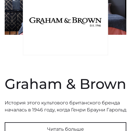
Graham & Brown
История этого культового британского бренда
началась в 1946 году, когда Генри Брауни Гарольд
Грэм основали магазин строительных
материалов. Послевоенный спрос на обои
Читать больше
привел к тому, что в 1970-х годах небольшой