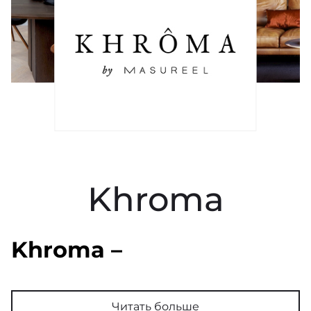
Khroma
Khroma –
инновационные
бельгийские обои
Читать больше