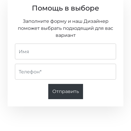
Помощь в выборе
Code Nature
Заполните форму и наш Дизайнер
Fashion for Walls 4
поможет выбрать подходящий для вас
Nature Soul
вариант
Wild Silk
JOY
Boutique
Venezia
Отправить
Kids’ World
Cocoon
Online