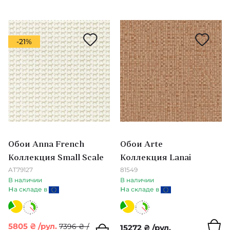
ROMO
Esala & Levande
Rasch
Мятный
Constantina Damask
-21%
S
Cotswolds Manor
Пудровый
S. Harris
History of Art
Горчичный
Sanderson
Garda
Sangiorgio
Attico
Лавандовый
Scion
Обои Anna French
Обои Arte
Сarden of Eden & Spirit and Soul
Коллекция Small Scale
Коллекция Lanai
Болотный
Seabrook
I Damaschi
AT79127
81549
В наличии
В наличии
н
н
а складе в
а складе в
SketchTwenty3
Discovery
Фисташковый
Guess Who
T
5805
₴
/рул.
7396
₴
/
15272
₴
/рул.