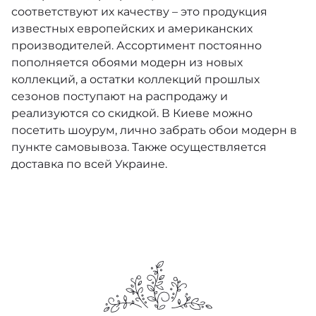
соответствуют их качеству – это продукция
известных европейских и американских
Landscape Plains
производителей. Ассортимент постоянно
Mariinsky Damask
пополняется обоями модерн из новых
коллекций, а остатки коллекций прошлых
Marquee Stripes
сезонов поступают на распродажу и
реализуются со скидкой. В Киеве можно
Martyn Lawrence Bullard
посетить шоурум, лично забрать обои модерн в
пункте самовывоза. Также осуществляется
Selection of Hummingbirds
доставка по всей Украине.
Seville
Spotlight 2
Shinrin Yoku
The Contemporary Selection