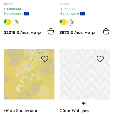
86537
70529
Les Thermes
В наличии
В наличии
н
н
а складе в
а складе в
Samal
Cameo
22018
₴
/пог. метр
3870
₴
/пог. метр
Essentials Costura
Essentials Palette
Essentials Travellers
Lanai
Compilation
Cornubia
1
2
Emery Walker’s House
Обои Sanderson
Обои Wallquest