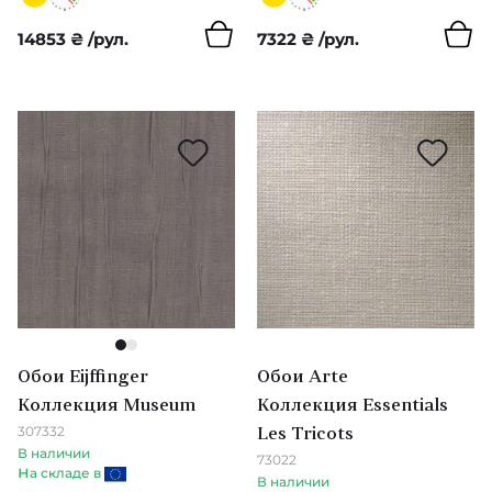
Zinc
Pip Studio 5
14853
₴
/рул.
7322
₴
/рул.
Zoffany
Mini Me
Carmen
Oasis
Lounce
Topaz
Paloma & Entity
1
2
Salinas
Обои Eijffinger
Обои Arte
Коллекция Museum
Коллекция Essentials
Momentum 6
307332
Les Tricots
В наличии
73022
Book of Little Treasures
н
а складе в
В наличии