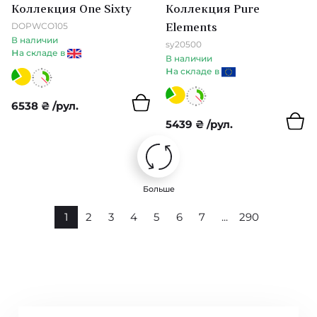
Коллекция One Sixty
Коллекция Pure
Pure Morris North
DOPWCO105
Elements
В наличии
sy20500
Queen Square
н
а складе в
В наличии
н
а складе в
Bedford Park
6538
₴
/рул.
Mulberry Tree
5439
₴
/рул.
Forbidden City
British Heritage 3
Больше
Sauvage
1
2
3
4
5
6
7
...
290
Flora & Fauna
Studio Textures
Antigua