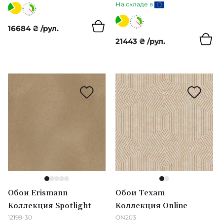
н
а складе в
Diane Hill
16684
₴
/рул.
Sophie Robinson
21443
₴
/рул.
Mirador
Momentum 5
Art of The Garden & Fabienne
Golden Age
L'Epopee
Moonlight 2
1
2
3
4
5
1
2
Archive II
Обои Erismann
Обои Texam
Коллекция Spotlight
Коллекция Online
Pure Morris
12199-30
ON203