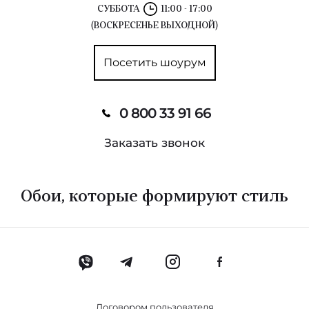
Pure Wood
СУББОТА
11:00 - 17:00
(ВОСКРЕСЕНЬЕ ВЫХОДНОЙ)
Naturals
Посетить шоурум
Jacquard
Arcadian Thames Wallpapers
0 800 33 91 66
Sauvage 2
Заказать звонок
Constantina Damask Wallpapers
Cotswolds Manor Wallpapers
Обои, которые формируют стиль
Trend Town Colours
Kensington Walk Wallpapers
Thom
Договором пользователя