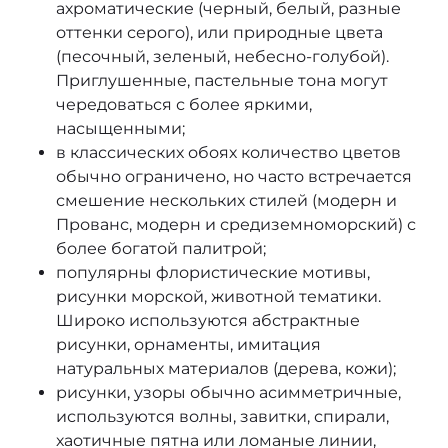
ахроматические (черный, белый, разные
оттенки серого), или природные цвета
Deluxe
(песочный, зеленый, небесно-голубой).
Приглушенные, пастельные тона могут
Sky Lounge
чередоваться с более яркими,
Okan
насыщенными;
в
классических обоях
количество цветов
Poetry 2
обычно ограничено, но часто встречается
смешение нескольких стилей (модерн и
Della Natura
Прованс, модерн и средиземноморский) с
более богатой палитрой;
Ritus
популярны флористические мотивы,
рисунки морской, животной тематики.
Style Conscious Living
Широко используются абстрактные
рисунки, орнаменты, имитация
Shades
натуральных материалов (дерева, кожи);
рисунки, узоры обычно асимметричные,
Lava
используются волны, завитки, спирали,
хаотичные пятна или ломаные линии,
Pippo