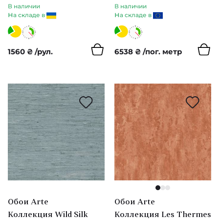
В наличии
В наличии
Melsetter
н
н
а складе в
а складе в
Kabuki
1560
₴
/рул.
6538
₴
/пог. метр
Santorini
Monaco
Essentials Les Tricots
Manovo
Essentials L'Invite
Essentials Modulaire
Icons (Arte)
1
2
3
Обои Arte
Обои Arte
Kanso
Коллекция Wild Silk
Коллекция Les Thermes