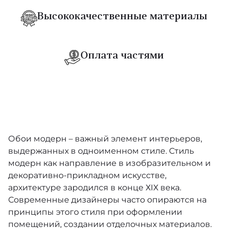
Высококачественные материалы
Objet
Lush
Оплата частями
Manila
Sculptura
Moooi Wallcovering Tokyo Blue
Metal X Patina
Обои модерн – важный элемент интерьеров,
выдержанных в одноименном стиле. Стиль
Les Cuirs
модерн как направление в изобразительном и
декоративно-прикладном искусстве,
Selva
архитектуре зародился в конце ХІХ века.
Современные дизайнеры часто опираются на
Timber
принципы этого стиля при оформлении
Yala
помещений, создании отделочных материалов.