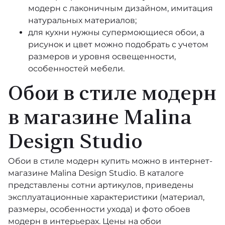
модерн с лаконичным дизайном, имитация
натуральных материалов;
Folie
для кухни
нужны супермоющиеся обои, а
Parisienne
рисунок и цвет можно подобрать с учетом
размеров и уровня освещенности,
Etre
особенностей мебели.
Fornasetti Selection
Обои в стиле модерн
Fornasetti Senza Tempo II
в магазине Malina
Foundation
Design Studio
Geometric II
Обои в стиле модерн купить можно в интернет-
магазине
Malina Design Studio
. В каталоге
Historic Royal Palaces – Great Masters
представлены сотни артикулов, приведены
эксплуатационные характеристики (материал,
Monte Carlo 7
размеры, особенности ухода) и фото обоев
модерн в интерьерах. Цены на обои
Icons (Cole & Son)