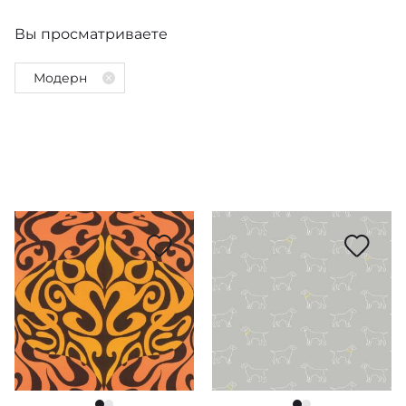
Вы просматриваете
Цвет
Модерн
Рулонные
Красный
Цена
Бордюры
Оранжевый
Погонный метр
По типу рисунка
Наклейки
Желтый
грн.
Наличие
Зеленый
грн.
Имитация материала
По стилю
Голубой
Однотоные
Применить
на складе в ЕС
Ткань
Синий