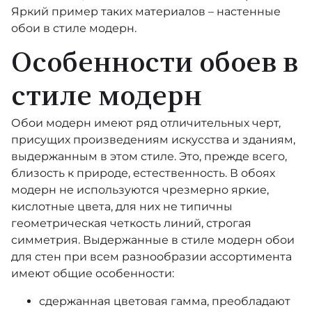
Яркий пример таких материалов – настенные
Velveteen
обои в стиле модерн.
Marqueterie
Особенности обоев в
Duet
стиле модерн
ID
Обои модерн имеют ряд отличительных черт,
присущих произведениям искусства и зданиям,
Lux
выдержанным в этом стиле. Это, прежде всего,
близость к природе, естественность. В обоях
Play of Light
модерн не используются чрезмерно яркие,
кислотные цвета, для них не типичны
Giles Deacon
геометрическая четкость линий, строгая
симметрия. Выдержанные в стиле модерн обои
Sustainable
для стен при всем разнообразии ассортимента
имеют общие особенности:
Spotlight
сдержанная цветовая гамма, преобладают
Factory IV