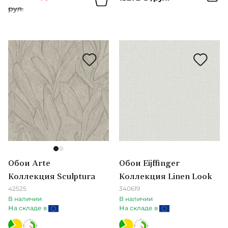
Japandi & Noukku & Nuevo
рул.
Texam
Anthozoa & Amazilia
The Trendsetter Studio
Colour
Thibaut
Colour 2
Tiffany Designs
Colour 3
U
Archive IV
UGEPA
Archive III
1
2
W
Обои Arte
Обои Eijffinger
Artifact
Коллекция Sculptura
Коллекция Linen Look
Wallquest
42525
340619
Colour 4
В наличии
В наличии
Z
н
н
а складе в
а складе в
Bold