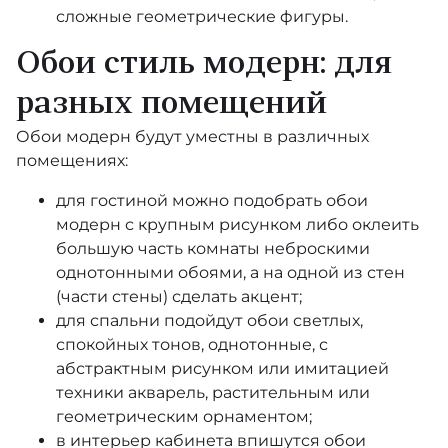
сложные геометрические фигуры.
William Morris At Home
Обои стиль модерн: для
Alla Tiders Hus
разных помещений
Essens
Обои модерн будут уместны в различных
помещениях:
Anno
для гостиной
можно подобрать обои
Ardmore - Jabula
модерн с крупным рисунком либо оклеить
большую часть комнаты неброскими
Ardmore Collection
однотонными обоями
, а на одной из стен
(части стены) сделать акцент;
Mooi Wallcovering Green House
для спальни
подойдут обои светлых,
спокойных тонов, однотонные, с
Reveries
абстрактным рисунком или имитацией
техники акварель, растительным или
Botanical ~Botanica~
геометрическим орнаментом;
в интерьер кабинета впишутся обои
Curio