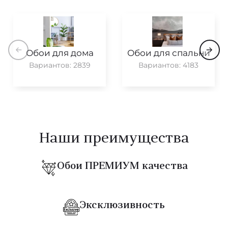
Moooi Memento
Artisan
Обои для дома
Обои для спальни
Curiosa
Вариантов: 2839
Вариантов: 4183
Essentials Les Naturels
Les Forets
Expedition
Наши преимущества
Essential Textures
Обои ПРЕМИУМ качества
Gitane
Kami
Эксклюзивность
Le Couturier