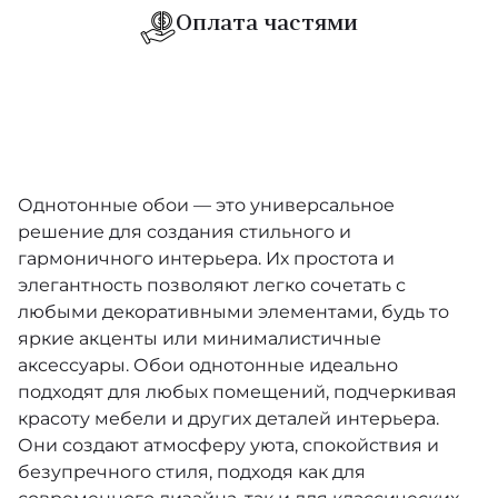
Оплата частями
Objet
Lush
Manila
Sculptura
Однотонные обои — это универсальное
решение для создания стильного и
Moooi Wallcovering Tokyo Blue
гармоничного интерьера. Их простота и
элегантность позволяют легко сочетать с
Metal X Patina
любыми декоративными элементами, будь то
Les Cuirs
яркие акценты или минималистичные
аксессуары. Обои однотонные идеально
Selva
подходят для любых помещений, подчеркивая
красоту мебели и других деталей интерьера.
Timber
Они создают атмосферу уюта, спокойствия и
безупречного стиля, подходя как для
Yala