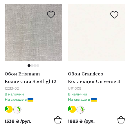
Zinc
Pip Studio 5
Zoffany
Mini Me
Carmen
Oasis
Lounce
1
2
3
4
Topaz
Обои Erismann
Обои Grandeco
Коллекция Spotlight2
Коллекция Universe 4
Paloma & Entity
12213-02
UR1009
В наличии
В наличии
Salinas
н
н
а складе в
а складе в
Momentum 6
1538
₴
/рул.
1883
₴
/рул.
Book of Little Treasures