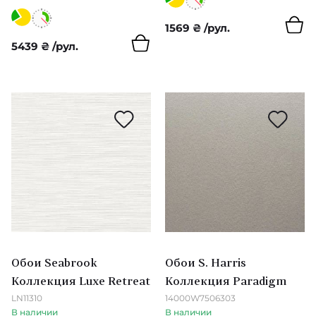
Les Thermes
1569
₴
/рул.
5439
₴
/рул.
Samal
Cameo
Essentials Costura
Essentials Palette
Essentials Travellers
Lanai
Compilation
Обои Seabrook
Обои S. Harris
Cornubia
Коллекция Luxe Retreat
Коллекция Paradigm
LN11310
14000W7506303
Emery Walker’s House
В наличии
В наличии