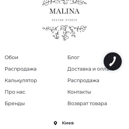
Landscape Plains
Mariinsky Damask
Marquee Stripes
Martyn Lawrence Bullard
Обои
Блог
Selection of Hummingbirds
Распродажа
Доставка и оплата
Seville
Калькулятор
Распродажа
Spotlight 2
Про нас
Контакты
Бренды
Возврат товара
Shinrin Yoku
The Contemporary Selection
Киев