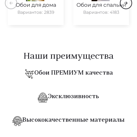
Обои для дома
Обои для спальни
Moooi Memento
Вариантов: 2839
Вариантов: 4183
Artisan
Curiosa
Essentials Les Naturels
Наши преимущества
Les Forets
Обои ПРЕМИУМ качества
Expedition
Essential Textures
Эксклюзивность
Gitane
Kami
Высококачественные материалы
Le Couturier