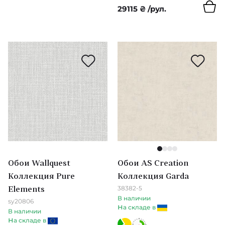
29115
₴
/рул.
Melsetter
Kabuki
Santorini
Monaco
Essentials Les Tricots
Manovo
Essentials L'Invite
1
2
3
4
Обои Wallquest
Обои AS Creation
Essentials Modulaire
Коллекция Pure
Коллекция Garda
38382-5
Elements
Icons (Arte)
В наличии
sy20806
н
а складе в
В наличии
Kanso
н
а складе в