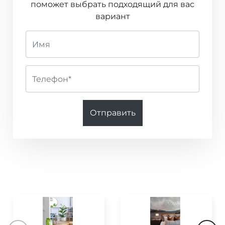
поможет выбрать подходящий для вас
Code Nature
вариант
Fashion for Walls 4
Nature Soul
Wild Silk
JOY
Отправить
Boutique
Venezia
Kids’ World
Cocoon
Online