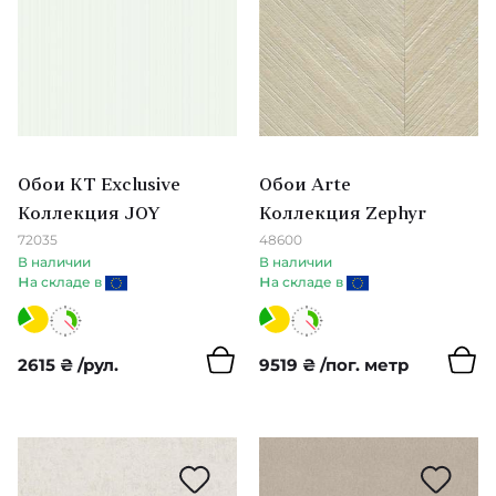
I
Casual Chic
Город
Темно-
ICH
Skyline
зеленый
Ветви
Arboretum (Sanderson)
K
Светло-
Природа
зеленый
Woodland Walk
KT Architects
Обои KT Exclusive
Обои Arte
Надписи
Темно-
Water Garden
Коллекция JOY
Коллекция Zephyr
бежевый
KT Exclusive
Детские
72035
48600
Port Isaac
В наличии
В наличии
Светло-
Khroma
н
н
а складе в
а складе в
коричневый
Бабочки
Potting Room
M
Лес
Персиковый
Littlemore
2615
₴
/рул.
9519
₴
/пог. метр
Marburg
Волны
Waterperry
Терракотовый
Matthew Williamson
Карта
Abracazoo
Mayflower
Марсаловый
Облака