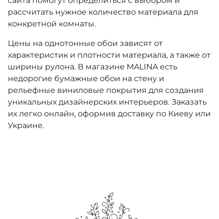
сайта помогут определиться с выбором и
рассчитать нужное количество материала для
Folie
конкретной комнаты.
Parisienne
Цены на однотонные обои зависят от
характеристик и плотности материала, а также от
Etre
ширины рулона. В магазине MALINA есть
недорогие
бумажные обои
на стену и
Fornasetti Selection
рельефные виниловые покрытия для создания
уникальных дизайнерских интерьеров. Заказать
Fornasetti Senza Tempo II
их легко онлайн, оформив доставку по Киеву или
Украине.
Foundation
Geometric II
Historic Royal Palaces – Great Masters
Monte Carlo 7
Icons (Cole & Son)