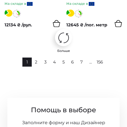
н
н
а складе в
а складе в
Pure Morris North
Queen Square
12134
₴
/рул.
12645
₴
/пог. метр
Bedford Park
Mulberry Tree
Больше
Forbidden City
1
2
3
4
5
6
7
...
156
British Heritage 3
Sauvage
Flora & Fauna
Помощь в выборе
Studio Textures
Antigua
Заполните форму и наш Дизайнер