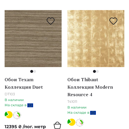
Diane Hill
Sophie Robinson
Mirador
Momentum 5
Art of The Garden & Fabienne
Golden Age
1
2
1
2
Обои Texam
Обои Thibaut
L'Epopee
Коллекция Duet
Коллекция Modern
DT103
Resource 4
Moonlight 2
В наличии
T41011
н
а складе в
В наличии
Archive II
н
а складе в
Pure Morris
12395
₴
/пог. метр