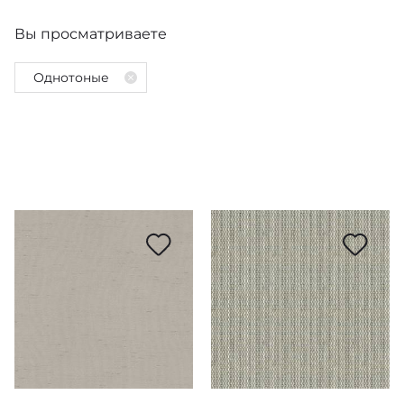
Вы просматриваете
Цвет
Однотоные
Рулонные
Красный
Цена
Бордюры
Оранжевый
Погонный метр
По типу рисунка
Наклейки
Желтый
грн.
Наличие
Зеленый
грн.
Имитация материала
По стилю
Голубой
Однотоные
Применить
на складе в ЕС
Ткань
Синий