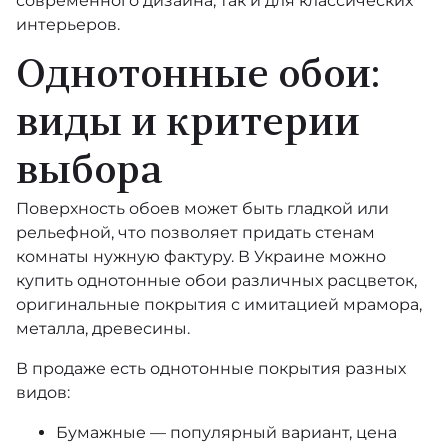
современного дизайна, так и для классических
интерьеров.
Velveteen
Однотонные обои:
Marqueterie
виды и критерии
Duet
выбора
ID
Поверхность обоев может быть гладкой или
Lux
рельефной, что позволяет придать стенам
комнаты нужную фактуру. В Украине можно
Play of Light
купить однотонные обои различных расцветок,
оригинальные покрытия с имитацией мрамора,
Giles Deacon
металла, древесины.
Sustainable
В продаже есть однотонные покрытия разных
видов:
Spotlight
Бумажные — популярный вариант, цена
Factory IV