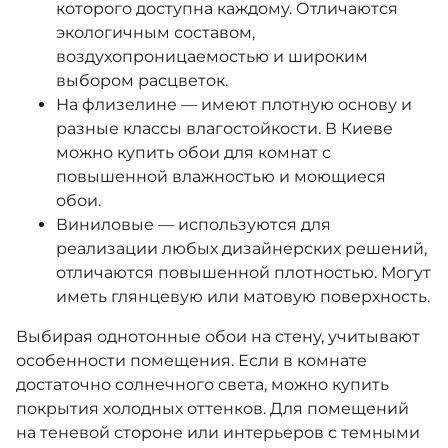
которого доступна каждому. Отличаются
экологичным составом,
Deluxe
воздухопроницаемостью и широким
выбором расцветок.
Sky Lounge
На флизелине — имеют плотную основу и
Okan
разные классы влагостойкости. В Киеве
можно купить обои для комнат с
Poetry 2
повышенной влажностью и моющиеся
обои.
Della Natura
Виниловые — используются для
реализации любых дизайнерских решений,
Ritus
отличаются повышенной плотностью. Могут
иметь глянцевую или матовую поверхность.
Style Conscious Living
Выбирая однотонные обои на стену, учитывают
Shades
особенности помещения. Если в комнате
достаточно солнечного света, можно купить
Lava
покрытия холодных оттенков. Для помещений
на теневой стороне или интерьеров с темными
Pippo