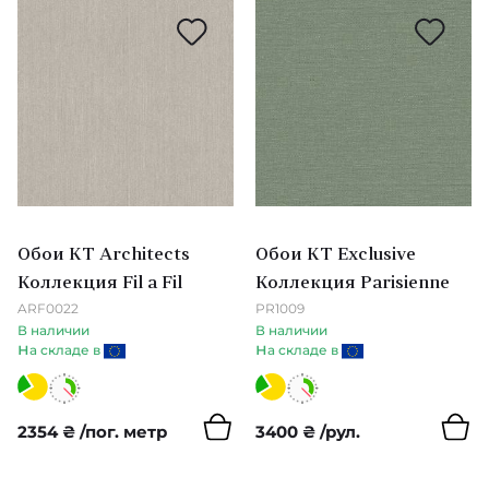
Japandi & Noukku & Nuevo
Texam
Anthozoa & Amazilia
The Trendsetter Studio
Colour
Thibaut
Colour 2
Tiffany Designs
Colour 3
U
Обои KT Architects
Обои KT Exclusive
Archive IV
UGEPA
Коллекция Fil a Fil
Коллекция Parisienne
ARF0022
PR1009
Archive III
W
В наличии
В наличии
н
н
а складе в
а складе в
Artifact
Wallquest
Colour 4
2354
₴
/пог. метр
3400
₴
/рул.
Z
Bold