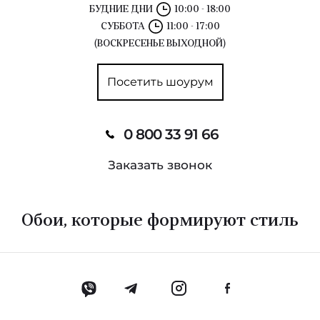
The Gardens
БУДНИЕ ДНИ
10:00 - 18:00
СУББОТА
11:00 - 17:00
Sentiment
(ВОСКРЕСЕНЬЕ ВЫХОДНОЙ)
The Pearwood Collection
Посетить шоурум
Whimsical
Pure Silk & Linen
0 800 33 91 66
Archive Traditional
Заказать звонок
Archive Anthology
Обои, которые формируют стиль
Albemarle
Universe 4
Royal Botanic