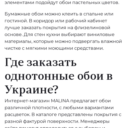
элементами подойдут обои пастельных цветов.
William Morris At Home
Бумажные обои можно клеить в спальне или
гостиной. В коридор или рабочий кабинет
Alla Tiders Hus
лучше заказать покрытия на
флизелиновой
основе
. Для стен кухни выбирают виниловые
Essens
материалы, которые можно подвергать влажной
чистке с мягкими моющими средствами.
Anno
Где заказать
Ardmore - Jabula
однотонные обои в
Ardmore Collection
Украине?
Mooi Wallcovering Green House
Интернет-магазин
MALINA
предлагает обои
Reveries
различной плотности, с любыми вариантами
Botanical ~Botanica~
расцветок. В каталоге представлены покрытия с
разной фактурой поверхности. Менеджеры
Curio