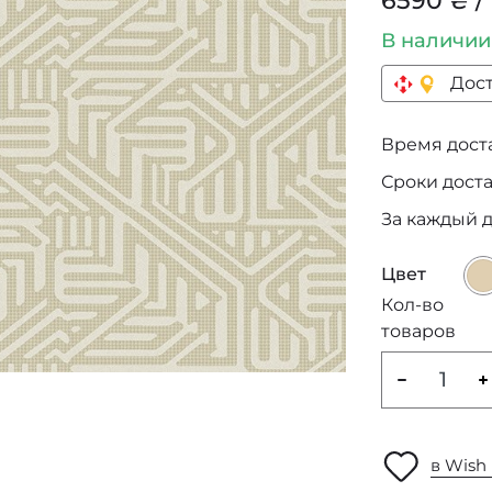
6590 ₴ /
В наличи
Дост
Время достав
Сроки дост
За каждый 
Цвет
Кол-во
товаров
в Wish 