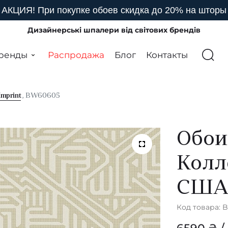
АКЦИЯ! При покупке обоев скидка до 20% на шторы
Дизайнерські шпалери від світових брендів
ренды
Распродажа
Блог
Контакты
Imprint
, BW60605
Обои
Колл
СШ
Код товара: