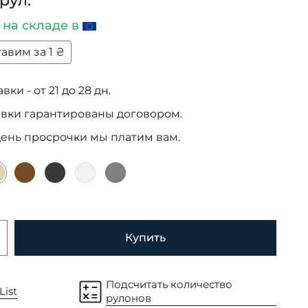
 рул.
и
на складе в
авим за 1 ₴
ки - от 21 до 28 дн.
авки гарантированы договором.
день просрочки мы платим вам.
Купить
Подсчитать количество
List
рулонов