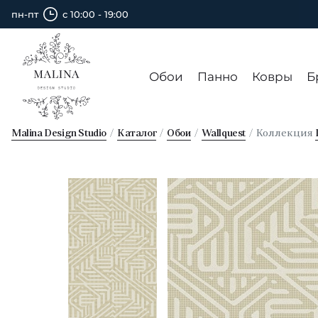
пн-пт
с 10:00 - 19:00
Обои
Панно
Ковры
Б
Malina Design Studio
Каталог
Обои
Wallquest
Коллекция