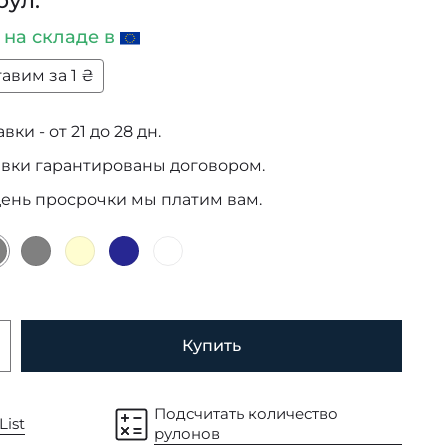
рул.
и
на складе в
авим за 1 ₴
ки - от 21 до 28 дн.
авки гарантированы договором.
день просрочки мы платим вам.
Купить
Подсчитать количество
List
рулонов