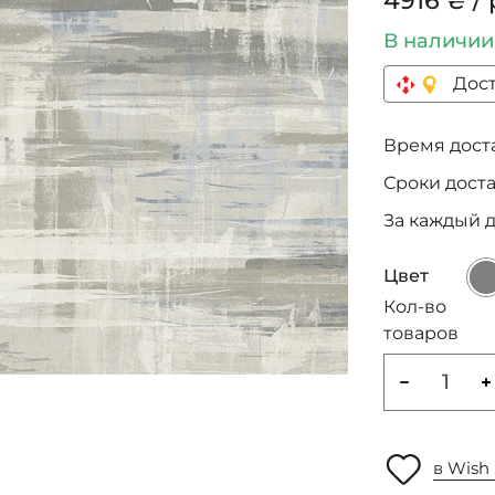
4916 ₴ / 
В наличи
Дост
Время достав
Сроки дост
За каждый 
Цвет
Кол-во
товаров
в Wish 