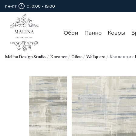
пн-пт
с 10:00 - 19:00
Обои
Панно
Ковры
Б
Malina Design Studio
Каталог
Обои
Wallquest
Коллекция