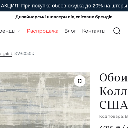
АКЦИЯ! При покупке обоев скидка до 20% на шторы
Дизайнерські шпалери від світових брендів
ренды
Распродажа
Блог
Контакты
Imprint
, BW60302
Обои
Колл
СШ
Код товара: