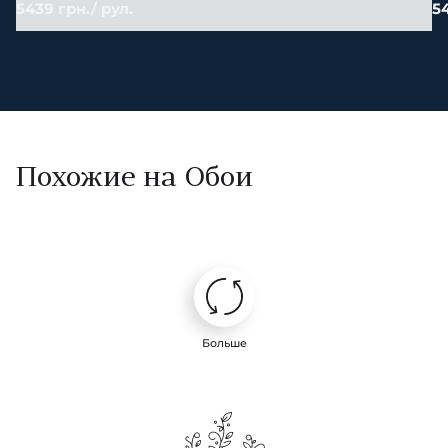
5439 грн./ рул.
54
Похожие на Обои
Больше