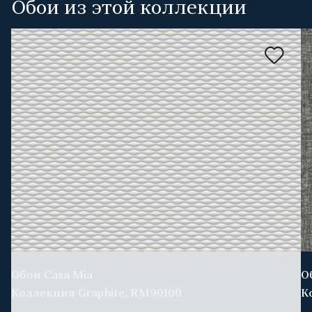
Обои из этой коллекции
Обои Casa Mia
О
Коллекция Graphite, RM90100
К