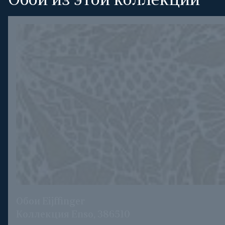
Обои из этой коллекции
Обои Eijffinger
Коллекция Enso, 386510