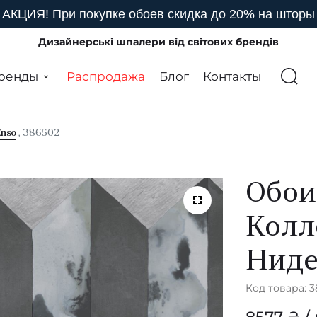
АКЦИЯ! При покупке обоев скидка до 20% на шторы
Дизайнерські шпалери від світових брендів
ренды
Распродажа
Блог
Контакты
Enso
, 386502
Обои 
Колл
Нид
Код товара: 