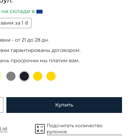
рул.
и
на складе в
авим за 1 ₴
ки - от 21 до 28 дн.
авки гарантированы договором.
день просрочки мы платим вам.
Купить
Подсчитать количество
List
рулонов