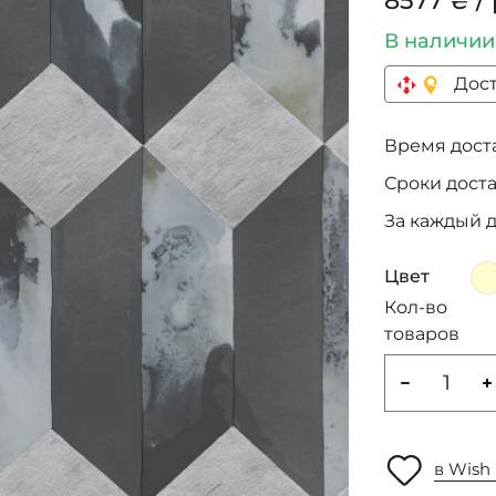
8577 ₴ / 
В наличи
Дост
Время достав
Сроки дост
За каждый 
Цвет
Кол-во
товаров
в Wish 