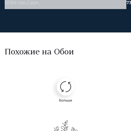
12134 грн./ рул.
73
Похожие на Обои
Больше