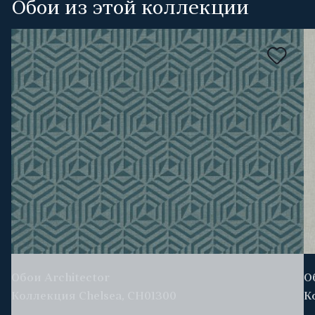
Обои из этой коллекции
Обои Architector
О
Коллекция Chelsea, CH01300
К