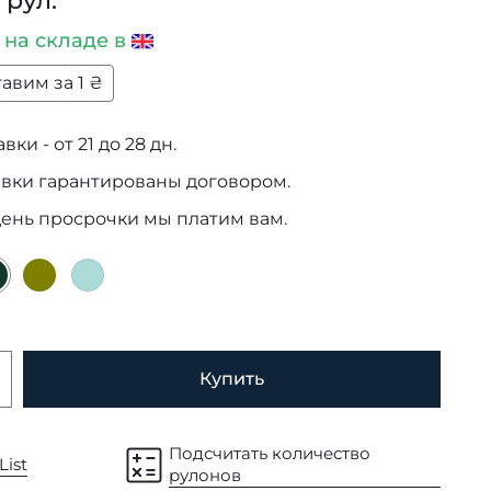
 рул.
и
на складе в
авим за 1 ₴
ки - от 21 до 28 дн.
авки гарантированы договором.
день просрочки мы платим вам.
Купить
Подсчитать количество
List
рулонов