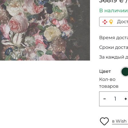
36819 ₴ /
В наличи
Дост
Время достав
Сроки дост
За каждый 
Цвет
Кол-во
товаров
в Wish 