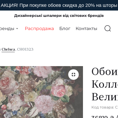
АКЦИЯ! При покупке обоев скидка до 20% на шторы
Дизайнерські шпалери від світових брендів
ренды
Распродажа
Блог
Контакты
я
Chelsea
, CH01323
Обои
Колл
Вели
Код товара: 