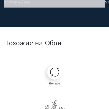
5178 грн./ рул.
51
Похожие на Обои
Больше