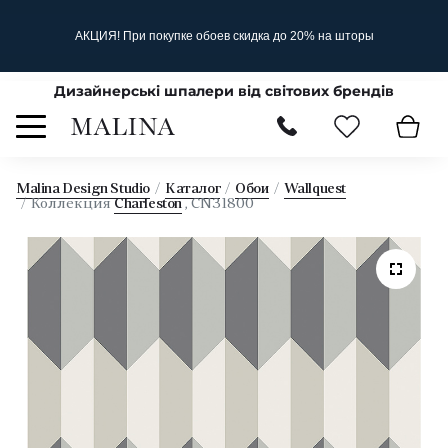
АКЦИЯ! При покупке обоев скидка до 20% на шторы
Дизайнерські шпалери від світових брендів
Malina Design Studio
Каталог
Обои
Wallquest
Коллекция
Charleston
, CN31800