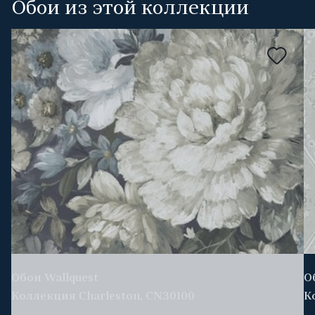
Обои из этой коллекции
Обои Wallquest
О
Коллекция Charleston, CN30100
К