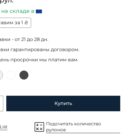
 рул.
и
на складе в
авим за 1 ₴
ки - от 21 до 28 дн.
авки гарантированы договором.
день просрочки мы платим вам.
Купить
Подсчитать количество
List
рулонов