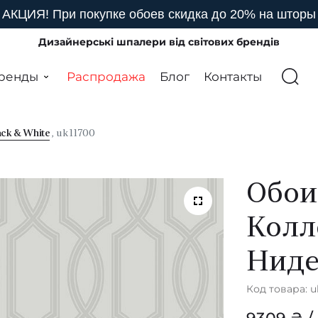
АКЦИЯ! При покупке обоев скидка до 20% на шторы
Дизайнерські шпалери від світових брендів
ренды
Распродажа
Блог
Контакты
ack & White
, uk11700
Обои
Колл
Нид
Код товара: u