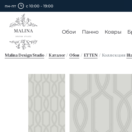
пн-пт
с 10:00 - 19:00
Обои
Панно
Ковры
Б
Malina Design Studio
Каталог
Обои
ETTEN
Коллекция
Bl