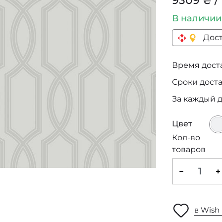
9309 ₴ /
В наличи
Дост
Время достав
Сроки дост
За каждый 
Цвет
Кол-во
товаров
в Wish 