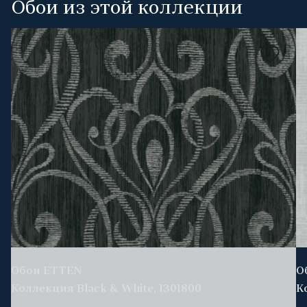
Обои из этой коллекции
Обои ETTEN
О
Коллекция Black & White, 1301800
К