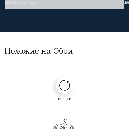
5648 грн./ рул.
56
Похожие на Обои
Больше