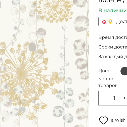
8054 ₴ /
В наличи
Дост
Время достав
Сроки дост
За каждый 
Цвет
Кол-во
товаров
в Wish 