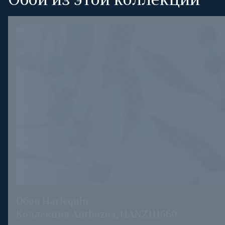
Обои из этой коллекции
Обои Harlequin
Коллекция Anthozoa, HANZ111660