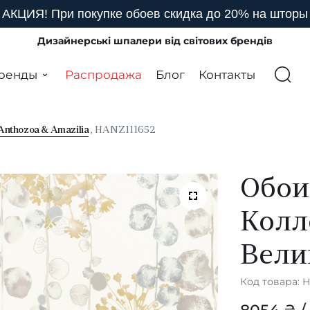
АКЦИЯ! При покупке обоев скидка до 20% на шторы
Дизайнерські шпалери від світових брендів
ренды
Распродажа
Блог
Контакты
Anthozoa & Amazilia
, HANZ111652
Обои
Колл
Вели
Код товара: 