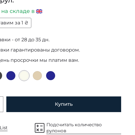
 рул.
и
на складе в
авим за 1 ₴
ки - от 28 до 35 дн.
авки гарантированы договором.
день просрочки мы платим вам.
Купить
Подсчитать количество
List
рулонов