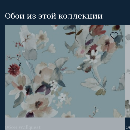
Обои из этой коллекции
Обои Wallquest
О