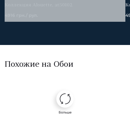
Коллекция Alouette, at50102
К
4916 грн./ рул.
49
Похожие на Обои
Больше