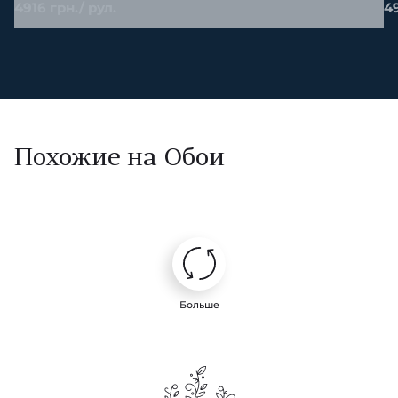
4916 грн./ рул.
49
Похожие на Обои
Больше