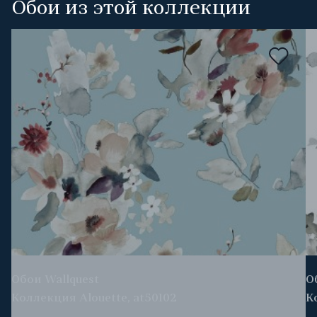
Обои из этой коллекции
Обои Wallquest
О
Коллекция Alouette, at50102
К