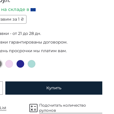
рул.
и
на складе в
авим за 1 ₴
ки - от 21 до 28 дн.
авки гарантированы договором.
день просрочки мы платим вам.
Купить
Подсчитать количество
List
рулонов