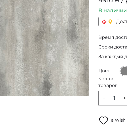
4916 ₴ / 
В наличи
Дост
Время достав
Сроки дост
За каждый 
Цвет
Кол-во
товаров
в Wish 