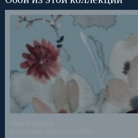
Обои из этой коллекции
Обои Wallquest
Коллекция Alouette, at50102