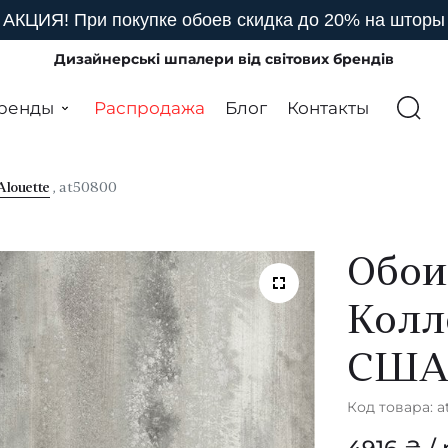
АКЦИЯ! При покупке обоев скидка до 20% на шторы
Дизайнерські шпалери від світових брендів
ренды
Распродажа
Блог
Контакты
Alouette
, at50800
Обои
Колл
СШ
Код товара: 