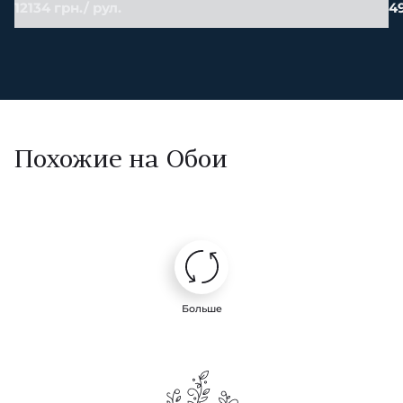
12134 грн./ рул.
49
Похожие на Обои
Больше