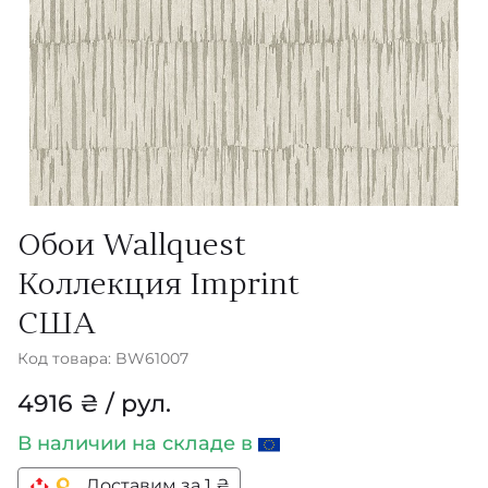
Обои Wallquest
Коллекция Imprint
США
Код товара: BW61007
4916 ₴ / рул.
В наличии
на складе в
Доставим за 1 ₴