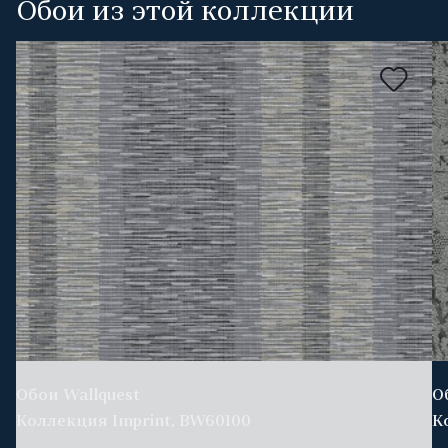
Обои из этой коллекции
Обои Wallquest
О
Коллекция Imprint, BW60100
К