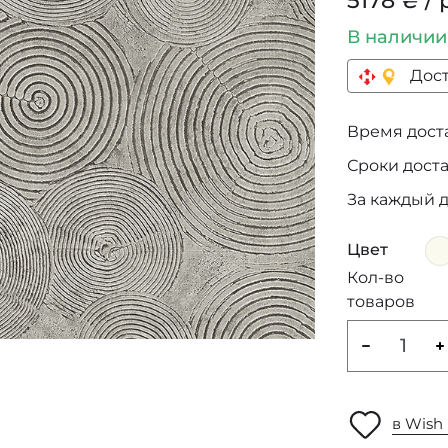
5178 ₴ / 
В наличи
Дост
Время достав
Сроки дост
За каждый 
Цвет
Кол-во
товаров
в Wish 