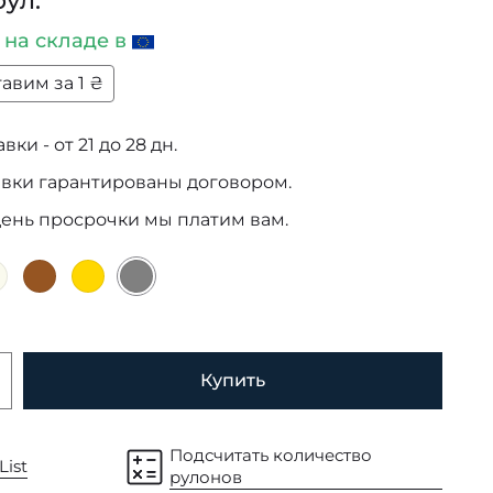
рул.
и
на складе в
авим за 1 ₴
ки - от 21 до 28 дн.
авки гарантированы договором.
день просрочки мы платим вам.
Купить
Подсчитать количество
List
рулонов