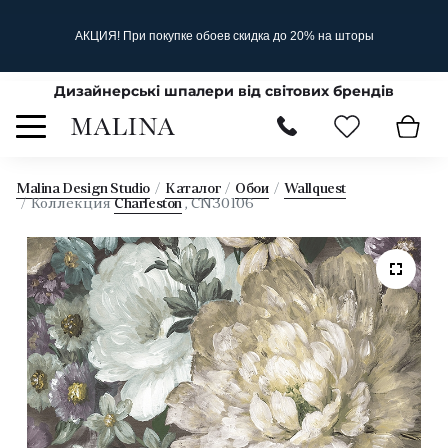
АКЦИЯ! При покупке обоев скидка до 20% на шторы
Дизайнерські шпалери від світових брендів
Malina Design Studio
Каталог
Обои
Wallquest
Коллекция
Charleston
, CN30106