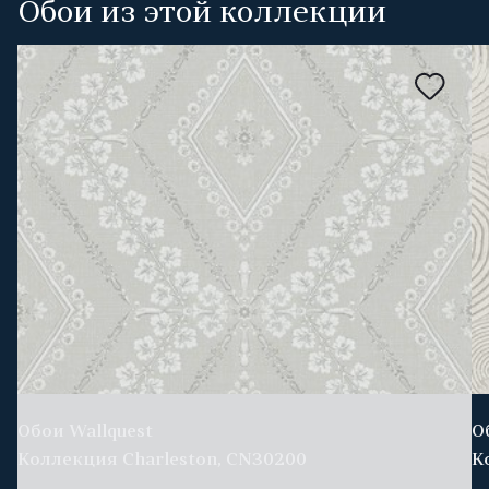
Обои из этой коллекции
Обои Wallquest
О
Коллекция Charleston, CN30200
К