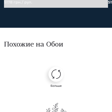
5178 грн./ рул.
51
Похожие на Обои
Больше