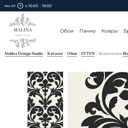
пн-пт
с 10:00 - 19:00
Обои
Панно
Ковры
Б
Malina Design Studio
Каталог
Обои
ETTEN
Коллекция
Bl