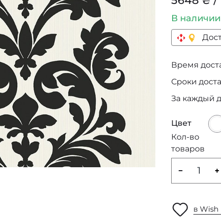
5648 ₴ /
В наличи
Дост
Время достав
Сроки дост
За каждый 
Цвет
Кол-во
товаров
в Wish 