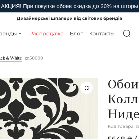
АКЦИЯ! При покупке обоев скидка до 20% на шторы
Дизайнерські шпалери від світових брендів
ренды
Распродажа
Блог
Контакты
ack & White
, zn50600
Обои
Колл
Нид
Код товара: 