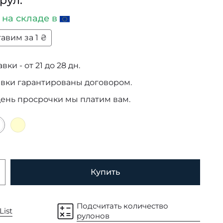
 рул.
и
на складе в
авим за 1 ₴
ки - от 21 до 28 дн.
авки гарантированы договором.
день просрочки мы платим вам.
Купить
Подсчитать количество
List
рулонов