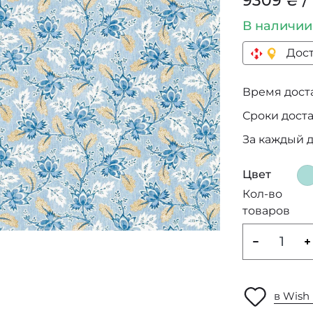
9309 ₴ /
В наличи
Дост
Время достав
Сроки дост
За каждый 
Цвет
Кол-во
товаров
в Wish 