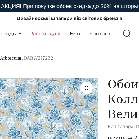
АКЦИЯ! При покупке обоев скидка до 20% на шторы
Дизайнерські шпалери від світових брендів
ренды
Распродажа
Блог
Контакты
я
Arboretum
, DABW217232
Обои
Колл
Вели
Код товара: 