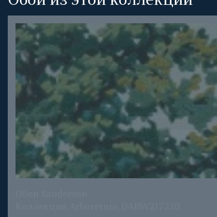
Обои из этой коллекции
Обои Sanderson
Коллекция Arboretum, DABW217220