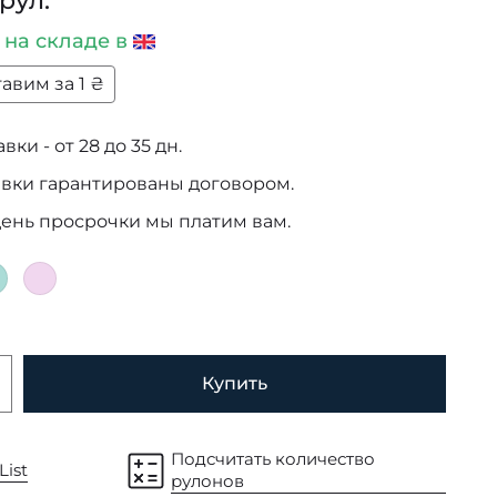
 рул.
и
на складе в
авим за 1 ₴
ки - от 28 до 35 дн.
авки гарантированы договором.
день просрочки мы платим вам.
Купить
Подсчитать количество
List
рулонов