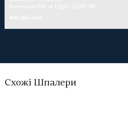
Колекція Play of Light, 12200-08
1621 грн./ рул.
Схожі Шпалери