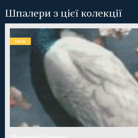
Шпалери з цієї колекції
NEW
Шпалери Erismann