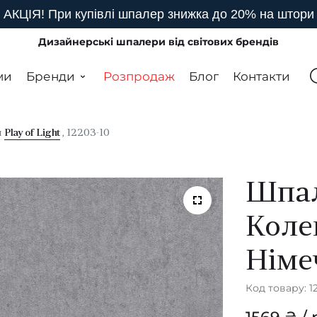
АКЦІЯ! При купівлі шпалер знижка до 20% на штори
Дизайнерські шпалери від світових брендів
ми
Бренди
Розпродаж
Блог
Контакти
я
Play of Light
, 12203-10
Шпал
Колек
Німе
Код товару: 1