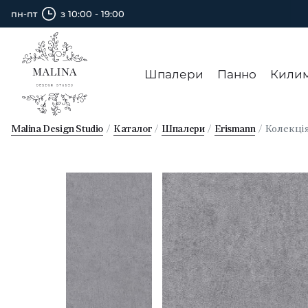
пн-пт
з 10:00 - 19:00
Шпалери
Панно
Кили
Malina Design Studio
Каталог
Шпалери
Erismann
Колекці