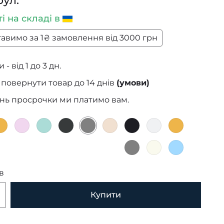
рул.
ті
на складі в
авимо за 1₴ замовлення від 3000 грн
- від 1 до 3 дн.
повернути товар до 14 днів
(умови)
ень просрочки ми платимо вам.
в
Купити