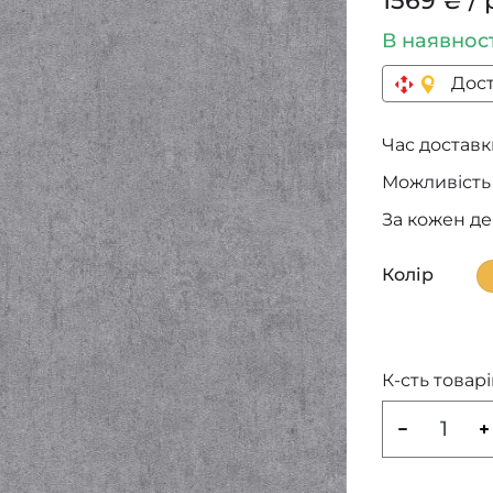
1569 ₴ / 
В наявнос
Дост
Час доставки 
Можливість 
За кожен д
Колір
К-сть товарі