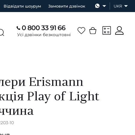
Відвідати шоурум
Замовити дзвінок
UKR
0 800 33 91 66
Усі дзвінки безкоштовні
ери Erismann
ція Play of Light
ччина
2203-10