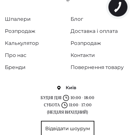
Pure Wood
Naturals
Шпалери
Блог
Jacquard
Розпродаж
Доставка і оплата
Arcadian Thames Wallpapers
Калькулятор
Розпродаж
Про нас
Контакти
Sauvage 2
Бренди
Повернення товару
Constantina Damask Wallpapers
Cotswolds Manor Wallpapers
Київ
Trend Town Colours
БУДНІ ДНІ
10:00 - 18:00
СУБОТА
11:00 - 17:00
Kensington Walk Wallpapers
(НЕДІЛЯ ВИХІДНИЙ)
Thom
Відвідати шоурум