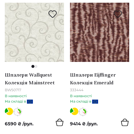
Japandi & Noukku & Nuevo
Texam
Anthozoa & Amazilia
The Trendsetter Studio
Colour
Thibaut
Colour 2
Tiffany Designs
Colour 3
U
1
2
Archive IV
UGEPA
Шпалери Wallquest
Шпалери Eijffinger
Колекція Mainstreet
Колекція Emerald
Archive III
W
BW50717
333444
В наявності
В наявності
Artifact
н
н
а складі в
а складі в
Wallquest
Colour 4
Z
6590
₴
/рул.
9414
₴
/рул.
Bold