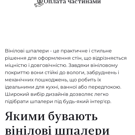
Оплата частинами
Objet
Lush
Manila
Sculptura
Вінілові шпалери - це практичне і стильне
рішення для оформлення стін, що відрізняється
Moooi Wallcovering Tokyo Blue
міцністю і довговічністю. Завдяки вініловому
покриттю вони стійкі до вологи, забруднень і
Metal X Patina
механічних пошкоджень, що робить їх
ідеальними для кухні, ванної або передпокою.
Les Cuirs
Широкий вибір дизайнів дозволяє легко
підібрати шпалери під будь-який інтер'єр.
Selva
Якими бувають
Timber
вінілові шпалери
Yala