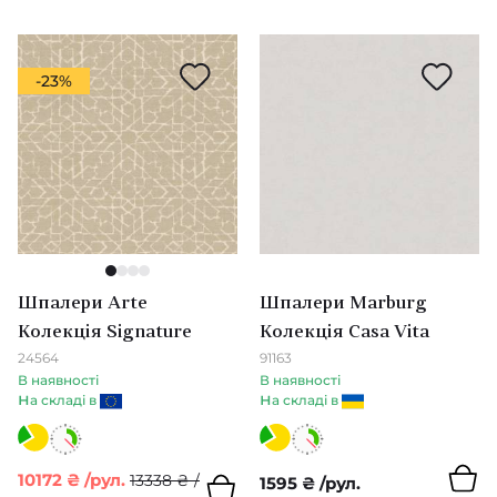
Zinc
Pip Studio 5
Zoffany
Mini Me
-23%
Carmen
Oasis
Lounce
Topaz
1
2
3
4
Шпалери Arte
Шпалери Marburg
Paloma & Entity
Колекція Signature
Колекція Casa Vita
24564
91163
Salinas
В наявності
В наявності
н
н
а складі в
а складі в
Momentum 6
Book of Little Treasures
10172
₴
/рул.
13338
₴
/
1595
₴
/рул.