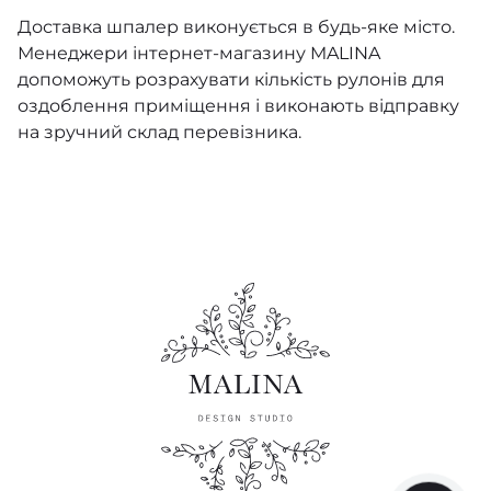
The Gardens
Доставка шпалер виконується в будь-яке місто.
Sentiment
Менеджери
інтернет-магазину MALINA
допоможуть розрахувати кількість рулонів для
The Pearwood Collection
оздоблення приміщення і виконають відправку
на зручний склад перевізника.
Whimsical
Pure Silk & Linen
Archive Traditional
Archive Anthology
Albemarle
Universe 4
Royal Botanic