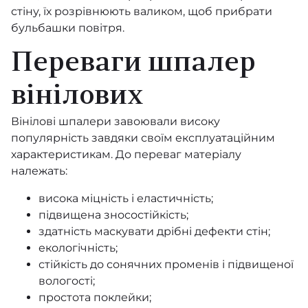
стіну, їх розрівнюють валиком, щоб прибрати
бульбашки повітря.
Folie
Переваги шпалер
Parisienne
вінілових
Etre
Fornasetti Selection
Вінілові шпалери завоювали високу
популярність завдяки своїм експлуатаційним
Fornasetti Senza Tempo II
характеристикам. До переваг матеріалу
належать:
Foundation
висока міцність і еластичність;
Geometric II
підвищена зносостійкість;
здатність маскувати дрібні дефекти стін;
Historic Royal Palaces – Great Masters
екологічність;
стійкість до сонячних променів і підвищеної
Monte Carlo 7
вологості;
простота поклейки;
Icons (Cole & Son)