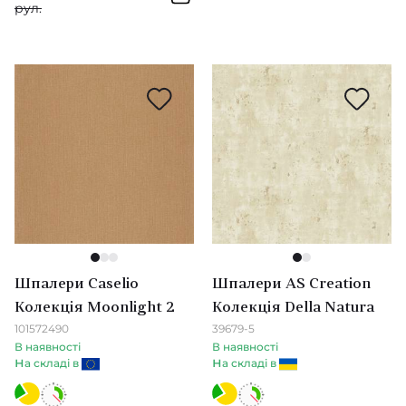
рул.
Diane Hill
Sophie Robinson
Mirador
Momentum 5
Art of The Garden & Fabienne
Golden Age
1
2
3
1
2
L'Epopee
Шпалери Caselio
Шпалери AS Creation
Moonlight 2
Колекція Moonlight 2
Колекція Della Natura
101572490
39679-5
Archive II
В наявності
В наявності
н
н
а складі в
а складі в
Pure Morris