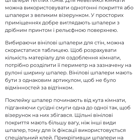
шпалери теплих тонів. Для невеликої кімнати
можна використовувати
однотонні
покриття або
William Morris At Home
шпалери з великим візерунком. У просторих
приміщеннях добре виглядають шпалери з
Alla Tiders Hus
дрібним принтом і рельєфною поверхнею.
Essens
Вибираючи вінілові шпалери для стін, можна
скористатися таблицею. Щоб розрахувати
Anno
кількість матеріалу для оздоблення кімнати,
потрібно розділити її периметр на зазначену на
Ardmore - Jabula
рулоні ширину шпалер. Вінілові шпалери мають
бути з однаковим артикулом, щоб не було
Ardmore Collection
відмінностей за відтінком.
Mooi Wallcovering Green House
Поклейку шпалер починають від кута кімнати,
підганяючи сусідні смуги одна до одної так, щоб
Reveries
візерунок на них збігався. Щільні вінілові
покриття мають більшу вагу, ніж інші види
Botanical ~Botanica~
шпалер, тому для їх фіксації використовується
спеціальний клей. Прикріпивши шпалери на
Curio