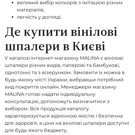
великий вибір кольорів з імітацією різних
матеріалів;
Landscape Plains
легкість у догляді.
Mariinsky Damask
Де купити вінілові
Marquee Stripes
шпалери в Києві
Martyn Lawrence Bullard
У каталозі інтернет-магазину MALINA є вінілові
шпалери різних видів, паперові та бамбукові,
Selection of Hummingbirds
однотонні та з візерунком. Замовити їх можна в
будь-якому місті України, вибравши потрібний
Seville
вид покриття онлайн. Менеджери магазину
MALINA готові надати індивідуальну
Spotlight 2
консультацію, допоможуть визначитися з
Shinrin Yoku
вибором. Вся продукція каталогу
характеризується відмінною якістю і безпечна
The Contemporary Selection
для здоров'я, а ціни на вінілові шпалери доступні
для будь-якого бюджету.