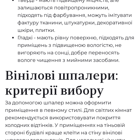
Тверді - мають підвищену міцність, але
залишаються повітропроникними,
Deluxe
підходять під фарбування, можуть імітувати
фактуру тканини, штукатурки, декоративної
Sky Lounge
шкіри, плитки.
Гладкі - мають рівну поверхню, підходять для
Okan
приміщень з підвищеною вологістю, не
вигоряють на сонці, добре переносять
Poetry 2
вологе чищення з мийними засобами.
Della Natura
Вінілові шпалери:
Ritus
критерії вибору
Style Conscious Living
За допомогою шпалер можна оформити
Shades
приміщення в певному стилі. Для світлих кімнат
рекомендується використовувати покриття
Lava
холодних відтінків. У приміщеннях на тіньовій
стороні будівлі краще клеїти на стіну вінілові
Pippo