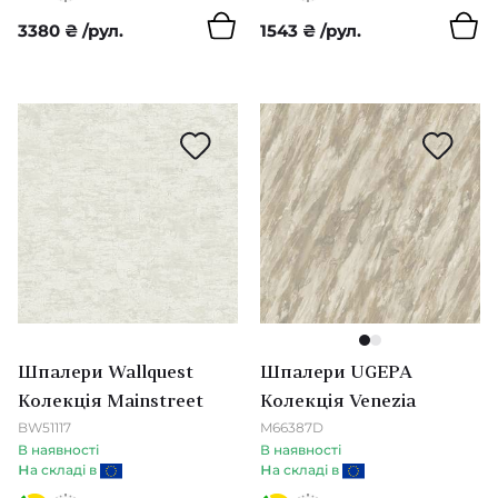
Melsetter
3380
₴
/рул.
1543
₴
/рул.
Kabuki
Santorini
Monaco
Essentials Les Tricots
Manovo
Essentials L'Invite
1
2
Шпалери Wallquest
Шпалери UGEPA
Essentials Modulaire
Колекція Mainstreet
Колекція Venezia
Icons (Arte)
BW51117
M66387D
В наявності
В наявності
н
н
а складі в
а складі в
Kanso