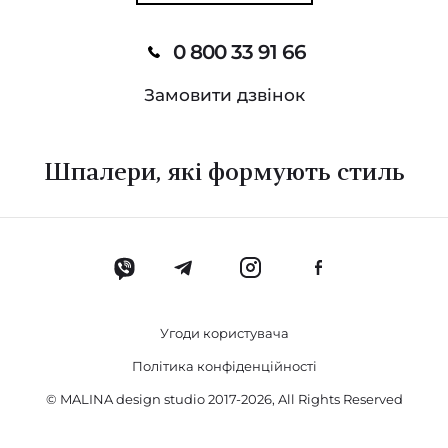
Rhombi Wallcoverings
Darnley Wallpapers
0 800 33 91 66
The Muse Wallcoverings
Замовити дзвінок
Arboretum (Holden Decor)
Шпалери, які формують стиль
Brushed Suede
Washed Linen
Pampas
All Naturals
Угоди користувача
La Dolce Vita
Політика конфіденційності
© MALINA design studio 2017-2026, All Rights Reserved
19 The Wall