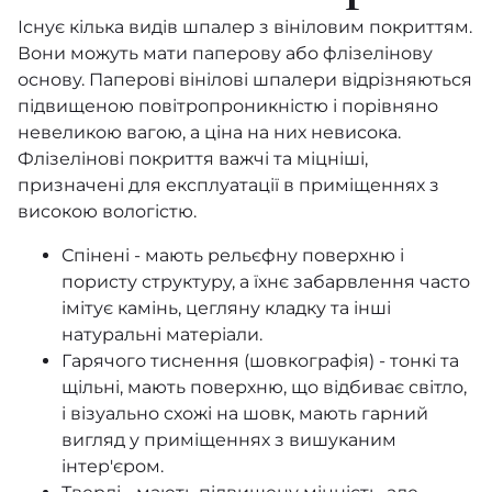
Існує кілька видів шпалер з вініловим покриттям.
Velveteen
Вони можуть мати
паперову
або флізелінову
основу. Паперові вінілові шпалери відрізняються
Marqueterie
підвищеною повітропроникністю і порівняно
невеликою вагою, а ціна на них невисока.
Duet
Флізелінові
покриття важчі та міцніші,
призначені для експлуатації в приміщеннях з
ID
високою вологістю.
Lux
Спінені - мають рельєфну поверхню і
пористу структуру, а їхнє забарвлення часто
Play of Light
імітує камінь, цегляну кладку та інші
натуральні матеріали.
Giles Deacon
Гарячого тиснення (шовкографія) - тонкі та
Sustainable
щільні, мають поверхню, що відбиває світло,
і візуально схожі на шовк, мають гарний
Spotlight
вигляд у приміщеннях з вишуканим
інтер'єром.
Factory IV