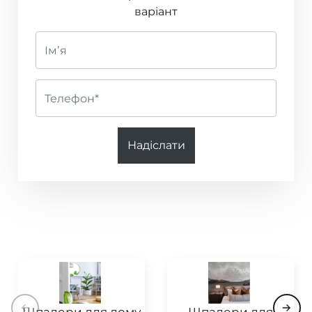
варіант
Code Nature
Fashion for Walls 4
Nature Soul
Wild Silk
Надіслати
JOY
Boutique
Venezia
Kids’ World
Cocoon
Online