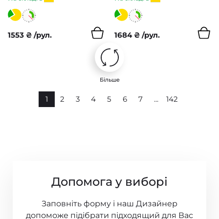
Pure Morris North
1553
₴
/рул.
1684
₴
/рул.
Queen Square
Bedford Park
Mulberry Tree
Більше
1
2
3
4
5
6
7
...
142
Forbidden City
British Heritage 3
Sauvage
Flora & Fauna
Допомога у виборі
Studio Textures
Заповніть форму і наш Дизайнер
Antigua
допоможе підібрати підходящий для Вас