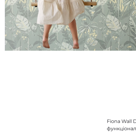
Fiona Wall
функціональ
відрізняєт