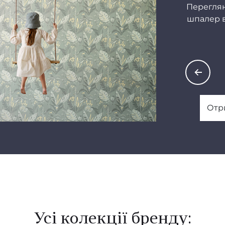
Переглян
 і зберігають первинний вигляд навіть через роки. 
шпалер в
аріанти, що підходять для різних типів приміщень, 
ні кімнати.
Design ідеально підходить для тих, хто прагне створи
й простір без надмірних зусиль. Це універсальне рі
нує поєднання функціональності та естетики. Завдяки
Отр
у дизайну, шпалери Fiona Wall Design додають інтер
а природного шарму, роблячи кожну кімнату затишно
.
Усі колекції бренду: