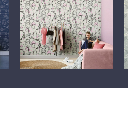
забруднень
пропонує в
кухні та ван
Fiona Wall 
та затишни
тих, хто ці
продуманом
легкості т
елегантною