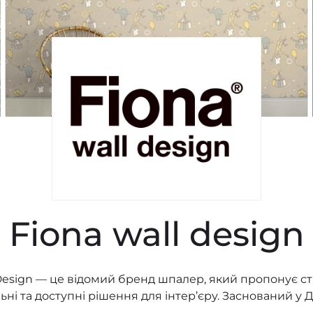
Fiona wall design
 Design — це відомий бренд шпалер, який пропонує ст
ні та доступні рішення для інтер’єру. Заснований у Д
ься скандинавським мінімалізмом та увагою до детале