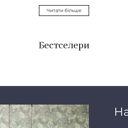
естетику з високою якістю. Fiona Wall Design прагне
Читати більше
кі надихають і допомагають перетворити житловий пр
сце для відпочинку та натхнення.
кі колекції бренду охоплюють широкий спектр стилі
Бестселери
орнаментів до сучасних абстрактних форм. Особливу
природним мотивам і чистим геометричним лініям, 
елементами скандинавського дизайну. Кольорова па
n переважно нейтральна та пастельна, що дозволяє л
 шпалери в будь-який інтер’єр і створювати спокійну
 атмосферу.
лючових переваг бренду є його зосередженість на якос
Н
 використовує екологічно чисті матеріали та сучасні т
забезпечити довговічність продукції та мінімізувати 
 середовище. Всі шпалери бренду легко клеяться, ст