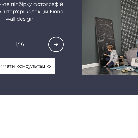
ьте підбірку фотографій
Бренд також
 інтер'єрі колекцій Fiona
включаючи
wall design
1
/
16
ти стильний
шення для
 ретельно
имати консультацію
’єру
ю й