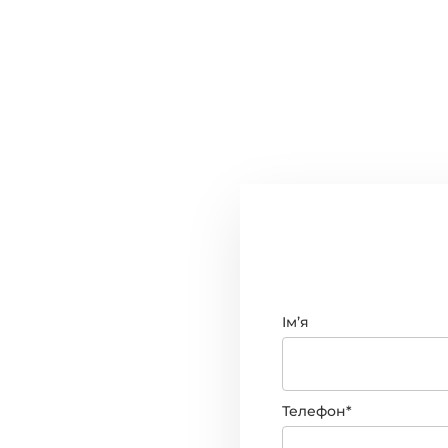
Імʼя
Телефон*