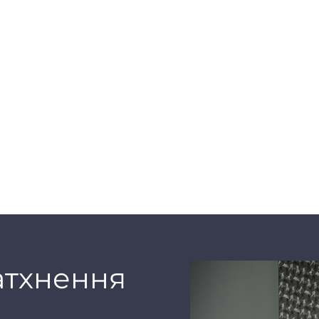
 створювати
остір у
в — від
 увагу
що є
літра Fiona
егко
,
ті. Fiona
атхнення
ехнології
вплив на
ійкі до