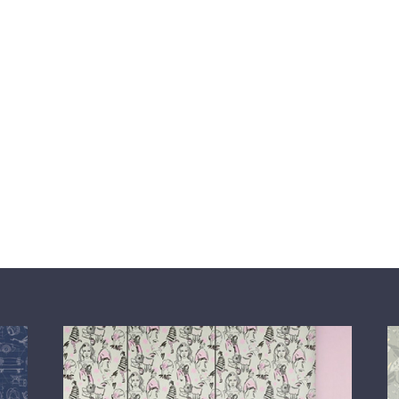
поєднуючи 
шпалери, я
затишне мі
Дизайнерсь
класичних 
приділено 
ключовими 
Wall Desig
інтегрувати
гармонійну
Однією з к
Wall Design
друку, щоб 
навколишнє