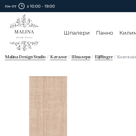
пн-пт
з 10:00 - 19:00
Шпалери
Панно
Кили
Malina Design Studio
Каталог
Шпалери
Eijffinger
Колекці