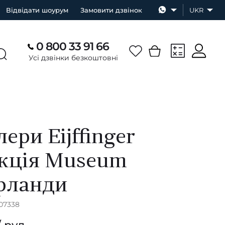
Відвідати шоурум
Замовити дзвінок
UKR
0 800 33 91 66
Усі дзвінки безкоштовні
ери Eijffinger
кція Museum
рланди
307338