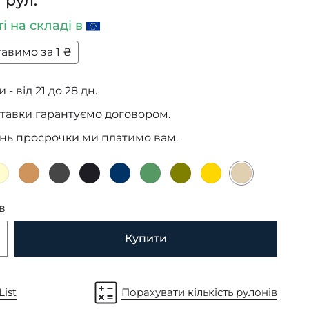
 рул.
ті
на складі в
авимо за 1 ₴
 - від 21 до 28 дн.
тавки гарантуємо договором.
ень просрочки ми платимо вам.
в
Купити
List
Порахувати кількість рулонів