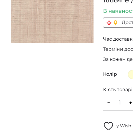
16684 ₴ /
В наявнос
Дост
Час доставки
Терміни дос
За кожен д
Колір
К-сть товарі
у Wish 