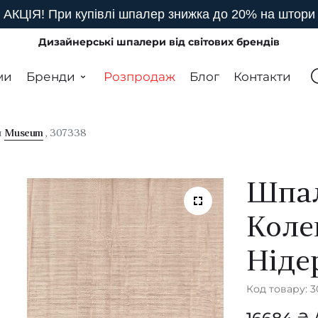
АКЦІЯ! При купівлі шпалер знижка до 20% на штори
Дизайнерські шпалери від світових брендів
ми
Бренди
Розпродаж
Блог
Контакти
я
Museum
, 307338
Шпал
Коле
Ніде
Код товару: 