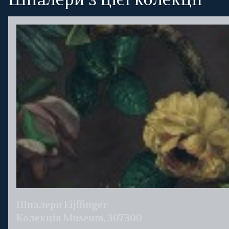
Шпалери з цієї колекції
Шпалери Eijffinger
Колекція Museum, 307300