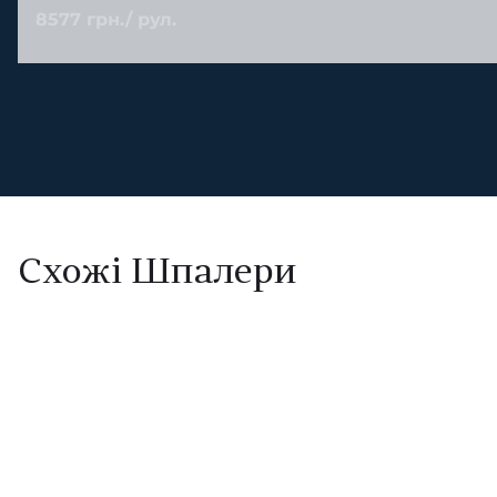
8577 грн./ рул.
Схожі Шпалери