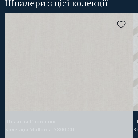
Шпалери з цієї колекції
Шпалери Coordonne
Ш
Колекція Mallorca, 7800201
К