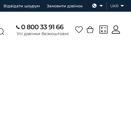
Відвідати шоурум
Замовити дзвінок
UKR
0 800 33 91 66
Усі дзвінки безкоштовні