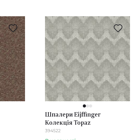
1
2
3
Шпалери Eijffinger
Колекція Topaz
394522