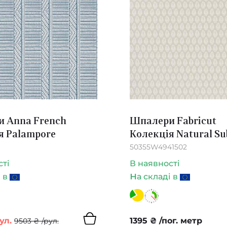
 Anna French
Шпалери Fabricut
я Palampore
Колекція Natural Sub
50355W4941502
сті
В наявності
н
і в
а складі в
рул.
1395
₴
/пог. метр
9503
₴
/рул.