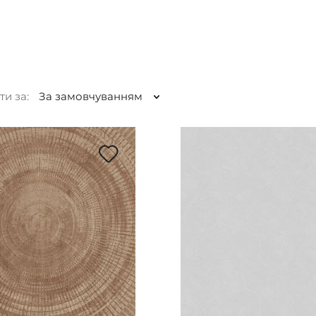
ти за:
За замовчуванням