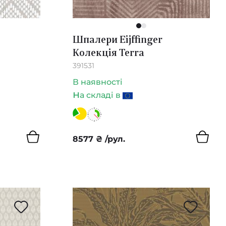
1
2
Шпалери Eijffinger
Колекція Terra
391531
В наявності
н
а складі в
8577
₴
/рул.