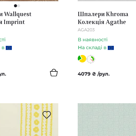
1
2
 Wallquest
Шпалери Khroma
я Imprint
Колекція Agathe
AGA203
сті
В наявності
н
і в
а складі в
ул.
4079
₴
/рул.