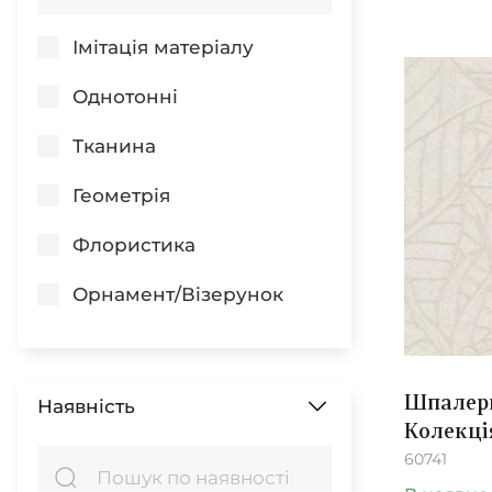
Імітація матеріалу
Світло-
рожевий
Однотонні
Бірюзовий
Тканина
Геометрія
Світло-
чорний
Флористика
Світло-
синій
Орнамент/Візерунок
Світло-
Квіти
сірий
Смуги
Шпалери
Наявність
Темно-
білий
Колекція
Абстракція
60741
Багатокольоровий