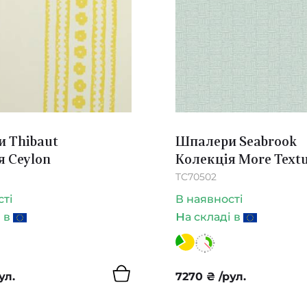
 Thibaut
Шпалери Seabrook
я Ceylon
Колекція More Text
TC70502
сті
В наявності
н
і в
а складі в
ул.
7270
₴
/рул.