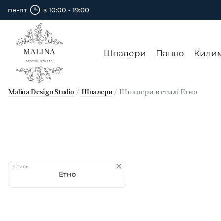
пн-пт
з 10:00 - 19:00
Шпалери
Панно
Кили
Malina Design Studio
Шпалери
Шпалери в стилі Етно
Стиль
Етно