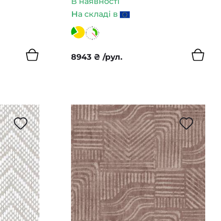
В наявності
н
а складі в
8943
₴
/рул.