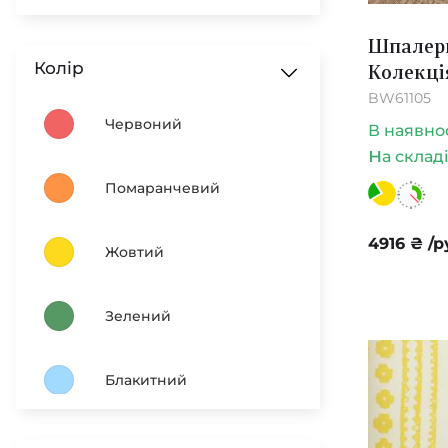
Шпалери
Колір
Колекці
BW61105
Червоний
В наявно
н
а склад
Помаранчевий
4916
₴
/р
Жовтий
Зелений
Блакитний
Синій