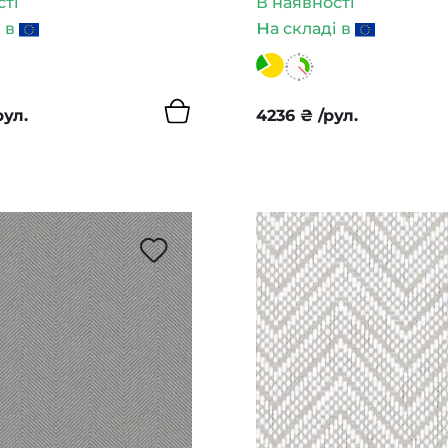
сті
В наявності
н
і в
а складі в
рул.
4236
₴
/рул.