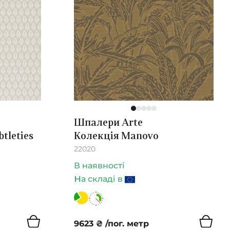
1
2
3
4
5
Шпалери Arte
tleties
Колекція Manovo
22020
В наявності
н
а складі в
9623
₴
/пог. метр