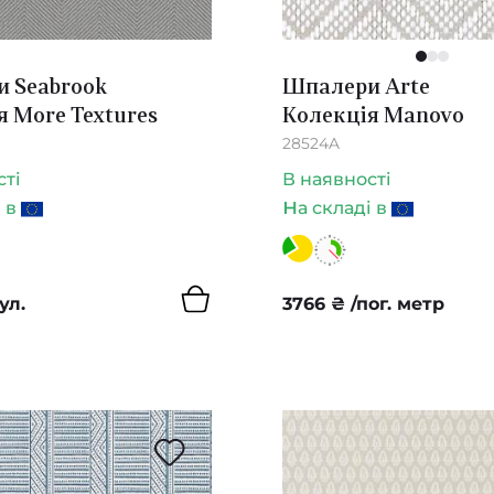
1
2
3
 Seabrook
Шпалери Arte
я More Textures
Колекція Manovo
28524A
сті
В наявності
н
і в
а складі в
ул.
3766
₴
/пог. метр