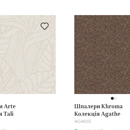
1
2
 Arte
Шпалери Khroma
 Tali
Колекція Agathe
AGA603