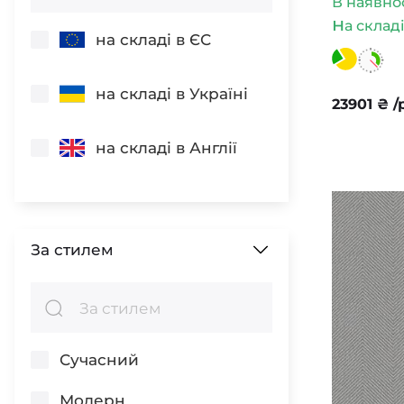
Акварель
В наявно
н
а склад
на складі в ЄС
Фігури
Темно-
коричневий
Листя
на складі в Україні
23901
₴
/
Бежевий
Шкіра
на складі в Англії
Гобелени
Бронзовий
Штукатурка
Золотий
Фауна
За стилем
Птахи
Кремовий
Флора і Фауна
Графітовий
Сучасний
Деревина
Модерн
Бордовий