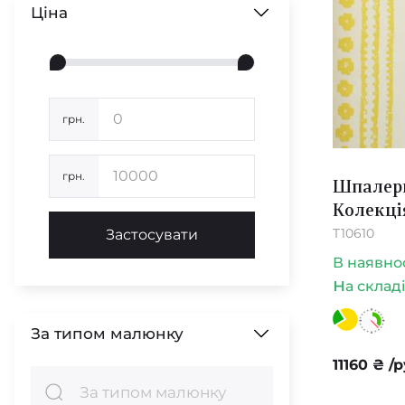
Ціна
Білий
Чорний
грн.
Сірий
грн.
Шпалери
Колекці
Фіолетовий
T10610
Застосувати
В наявно
н
Молочний
а склад
За типом малюнку
Рожевий
11160
₴
/р
Градієнт