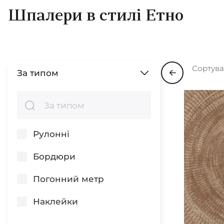
Шпалери в стилі Етно
Сортува
За типом
Рулонні
Бордюри
Погонний метр
Наклейки