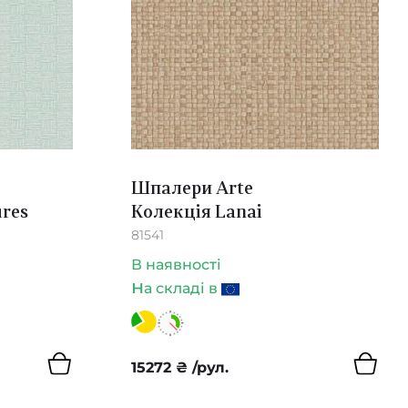
Шпалери Arte
ures
Колекція Lanai
81541
В наявності
н
а складі в
15272
₴
/рул.