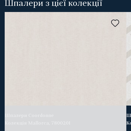
Шпалери з цієї колекції
Шпалери Coordonne
Ш
Колекція Mallorca, 7800201
К