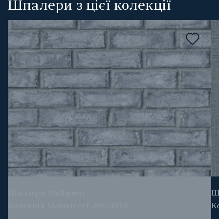
Шпалери з цієї колекції
Шпалери Wallquest
Ш
Колекція Mainstreet, BW50100
К