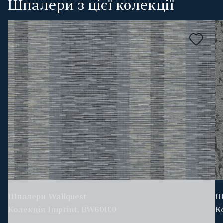
Шпалери з цієї колекції
Шпалери Wallquest
Ш
Колекція Imprint, BW60100
К