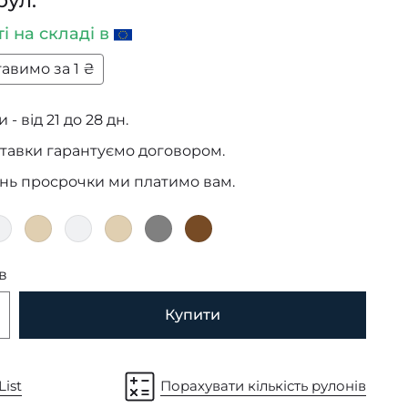
рул.
ті
на складі в
авимо за 1 ₴
 - від 21 до 28 дн.
тавки гарантуємо договором.
ень просрочки ми платимо вам.
в
Купити
List
Порахувати кількість рулонів