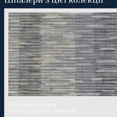
Шпалери з цієї колекції
Шпалери Wallquest
Колекція Imprint, BW60100