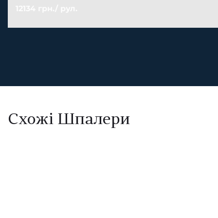
12134 грн./ рул.
Схожі Шпалери