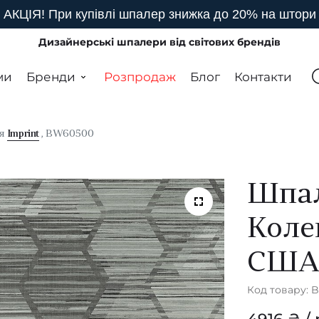
АКЦІЯ! При купівлі шпалер знижка до 20% на штори
Дизайнерські шпалери від світових брендів
ми
Бренди
Розпродаж
Блог
Контакти
ія
Imprint
, BW60500
Шпал
Коле
СШ
Код товару: