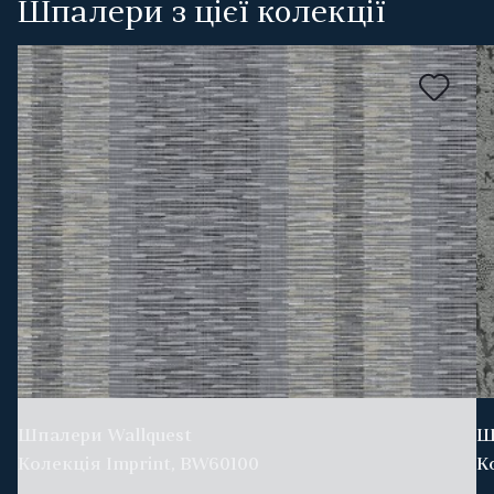
Шпалери з цієї колекції
Шпалери Wallquest
Ш
Колекція Imprint, BW60100
К