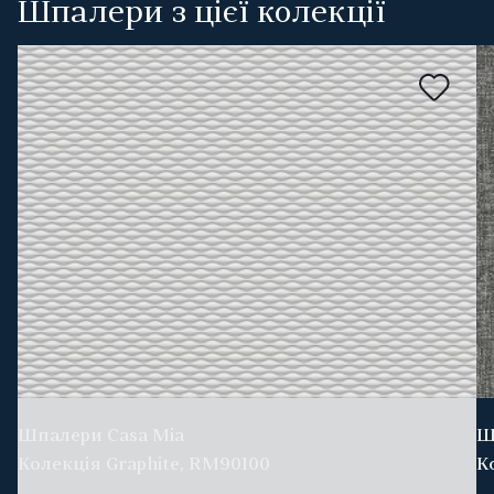
Шпалери з цієї колекції
Шпалери Casa Mia
Ш
Колекція Graphite, RM90100
К