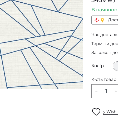
5439 ₴ / 
В наявнос
Дост
Час доставки
Терміни дос
За кожен д
Колір
К-сть товарі
у Wish 