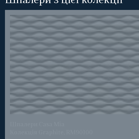
Шпалери з цієї колекції
Шпалери Casa Mia
Колекція Graphite, RM90100