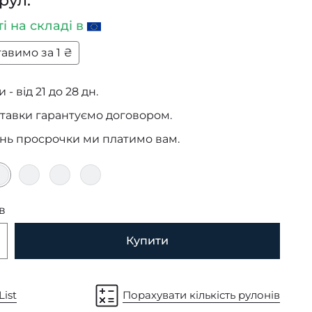
рул.
ті
на складі в
авимо за 1 ₴
 - від 21 до 28 дн.
тавки гарантуємо договором.
ень просрочки ми платимо вам.
в
Купити
List
Порахувати кількість рулонів