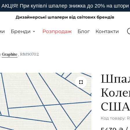
АКЦІЯ! При купівлі шпалер знижка до 20% на штори
Дизайнерські шпалери від світових брендів
ми
Бренди
Розпродаж
Блог
Контакти
я
Graphite
, RM90702
Шпал
Коле
СШ
Код товару: 