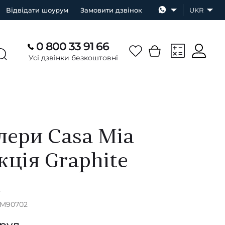
Відвідати шоурум
Замовити дзвінок
UKR
0 800 33 91 66
Усі дзвінки безкоштовні
ери Casa Mia
кція Graphite
А
RM90702