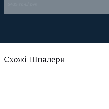
5439 грн./ рул.
Схожі Шпалери