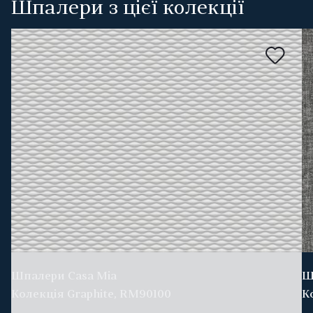
Шпалери з цієї колекції
Шпалери Casa Mia
Ш
Колекція Graphite, RM90100
К