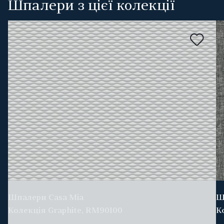
Шпалери з цієї колекції
Шпалери Casa Mia
Ш
Колекція Graphite, RM90100
К