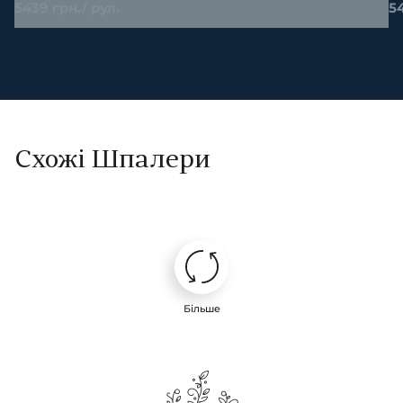
5439 грн./ рул.
54
Схожі Шпалери
Більше