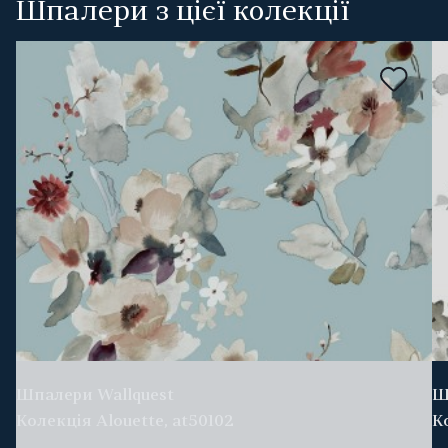
Шпалери з цієї колекції
Шпалери Wallquest
Ш
Колекція Alouette, at50102
К