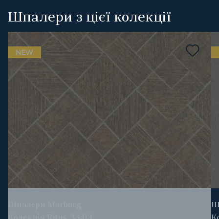
Шпалери з цієї колекції
NEW
Шпалери Marburg
Ш
Колекція Ritus, 35413
К