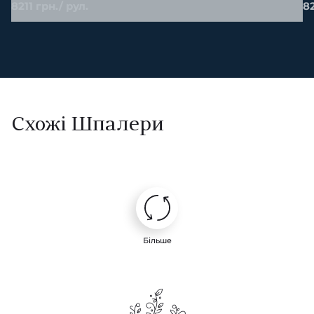
8211 грн./ рул.
82
Схожі Шпалери
Більше