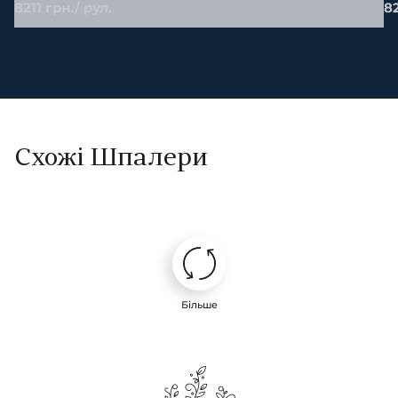
8211 грн./ рул.
82
Схожі Шпалери
Більше