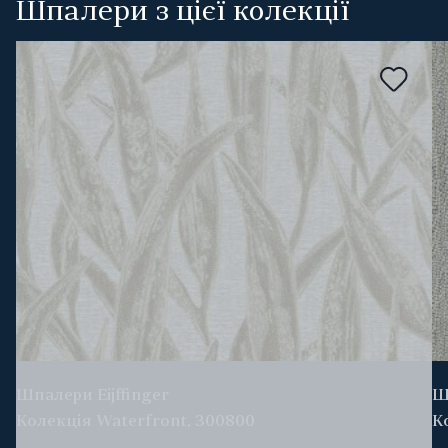
Шпалери з цієї колекції
Шпалери Eijffinger
Ш
Колекція Waterfront, 300800
К