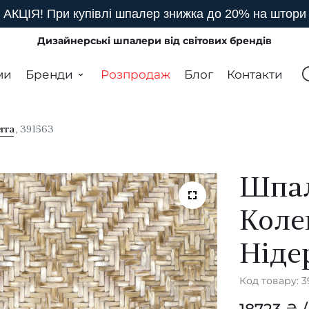
АКЦІЯ! При купівлі шпалер знижка до 20% на штори
Дизайнерські шпалери від світових брендів
ми
Бренди
Розпродаж
Блог
Контакти
rra
, 391563
Шпал
Коле
Ніде
Код товару: 3