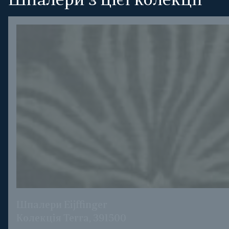
Шпалери з цієї колекції
Шпалери Eijffinger
Колекція Terra, 391500