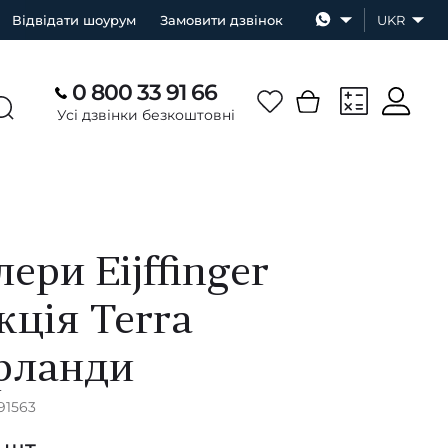
Відвідати шоурум
Замовити дзвінок
UKR
0 800 33 91 66
Усі дзвінки безкоштовні
ери Eijffinger
кція Terra
рланди
91563