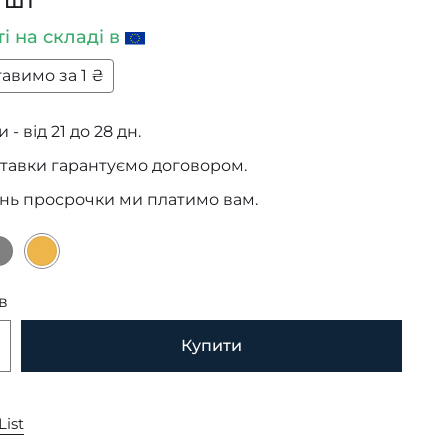
/ шт
ті
на складі в
авимо за 1 ₴
 - від 21 до 28 дн.
тавки гарантуємо договором.
ень просрочки ми платимо вам.
в
Купити
List