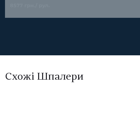
8577 грн./ рул.
Схожі Шпалери