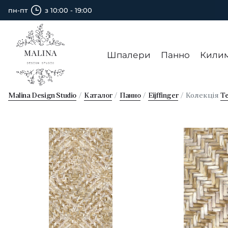
пн-пт
з 10:00 - 19:00
Шпалери
Панно
Кили
Malina Design Studio
Каталог
Панно
Eijffinger
Колекція
Te