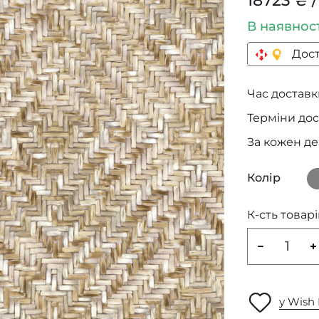
18723 ₴ 
В наявнос
Дост
Час доставки
Терміни дос
За кожен д
Колір
К-сть товарі
у Wish 