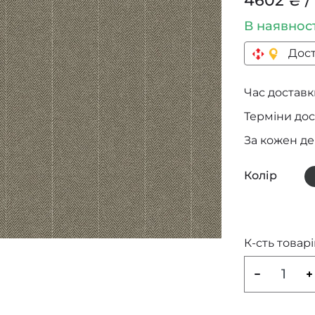
4602 ₴ /
В наявнос
Дост
Час доставки
Терміни дос
За кожен д
Колір
К-сть товарі