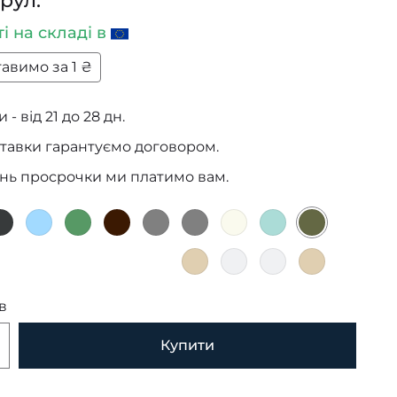
 рул.
ті
на складі в
авимо за 1 ₴
 - від 21 до 28 дн.
тавки гарантуємо договором.
ень просрочки ми платимо вам.
в
Купити