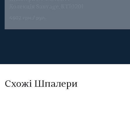
Колекція Sauvage, KT10201
4602 грн./ рул.
Схожі Шпалери