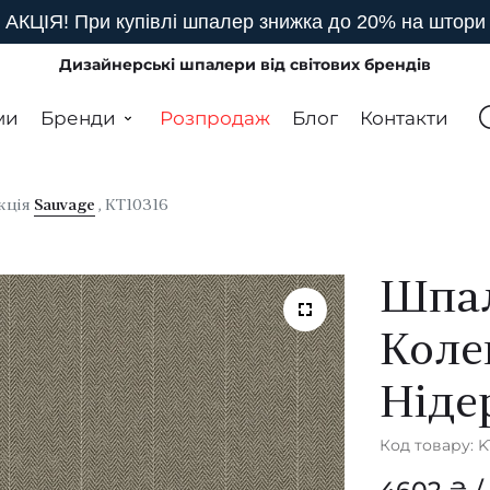
АКЦІЯ! При купівлі шпалер знижка до 20% на штори
Дизайнерські шпалери від світових брендів
ми
Бренди
Розпродаж
Блог
Контакти
кція
Sauvage
, KT10316
Шпал
Коле
Ніде
Код товару: K