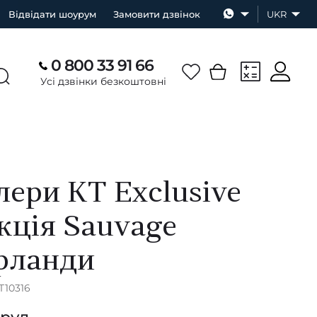
Відвідати шоурум
Замовити дзвінок
UKR
0 800 33 91 66
Усі дзвінки безкоштовні
ери KT Exclusive
кція Sauvage
рланди
T10316