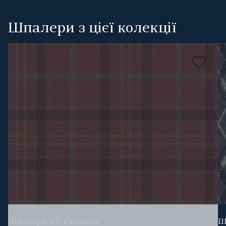
Шпалери з цієї колекції
Шпалери KT Exclusive
Ш