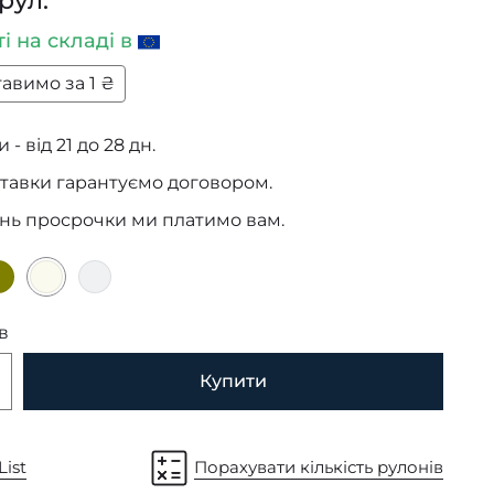
рул.
ті
на складі в
авимо за 1 ₴
 - від 21 до 28 дн.
тавки гарантуємо договором.
ень просрочки ми платимо вам.
в
Купити
List
Порахувати кількість рулонів