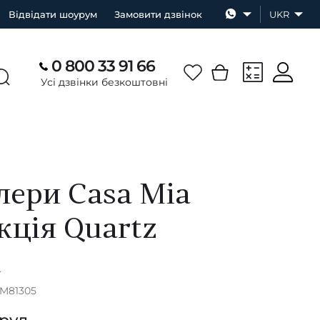
Відвідати шоурум
Замовити дзвінок
UKR
0 800 33 91 66
Усі дзвінки безкоштовні
ери Casa Mia
кція Quartz
А
RM81305