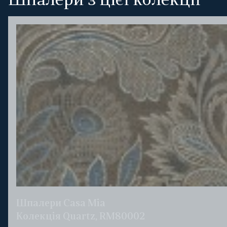
Шпалери з цієї колекції
Шпалери Casa Mia
Колекція Quartz, RM80002