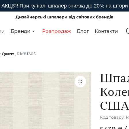
АКЦІЯ! При купівлі шпалер знижка до 20% на штори
Дизайнерські шпалери від світових брендів
ми
Бренди
Розпродаж
Блог
Контакти
я
Quartz
, RM81305
Шпал
Коле
СШ
Код товару: 