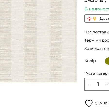
5439 ₴ / 
В наявнос
Дост
Час доставки
Терміни дос
За кожен д
Колір
К-сть товарі
у Wish 