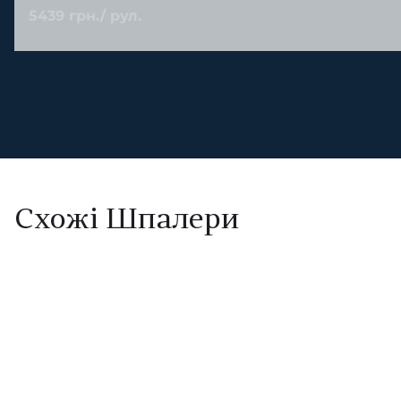
5439 грн./ рул.
Схожі Шпалери