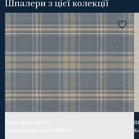
Шпалери з цієї колекції
Шпалери Casa Mia
Ш
Колекція Quartz, RM80102
К